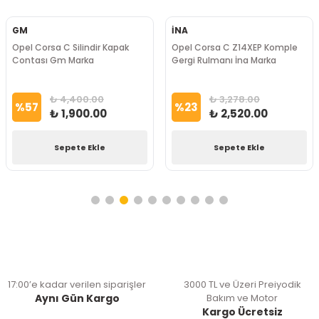
GM
İNA
Opel Corsa C Silindir Kapak
Opel Corsa C Z14XEP Komple
Contası Gm Marka
Gergi Rulmanı İna Marka
₺ 4,400.00
₺ 3,278.00
%
57
%
23
₺ 1,900.00
₺ 2,520.00
Sepete Ekle
Sepete Ekle
17:00’e kadar verilen siparişler
3000 TL ve Üzeri Preiyodik
Aynı Gün Kargo
Bakım ve Motor
Kargo Ücretsiz