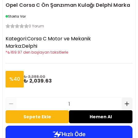
Opel Corsa C Ön Şanzıman Kulağı Delphi Marka
Stokta Var
0 Yorum
Kategori
:
Corsa C Motor ve Mekanik
Marka
:
Delphi
*
₺
169.97
den başlayan taksitlerle
₺ 3,388.00
%
40
₺ 2,039.63
Sepete Ekle
Hemen Al