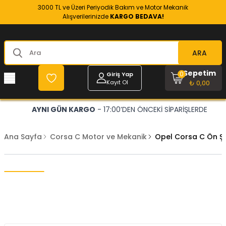
3000 TL ve Üzeri Periyodik Bakım ve Motor Mekanik
Alışverilerinizde
KARGO BEDAVA!
ARA
Sepetim
0
Giriş Yap
Kayıt Ol
₺ 0,00
AYNI GÜN KARGO
- 17:00’DEN ÖNCEKİ SİPARİŞLERDE
Ana Sayfa
Corsa C Motor ve Mekanik
Opel Corsa C Ön Ş