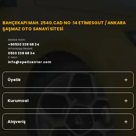
BAHÇEKAPI MAH. 2540.CAD NO :14 ETİMESGUT / ANKARA
ŞAŞMAZ OTO SANAYİ SİTESİ
Destek Hattı
+90530 338 68 34
Whatsapp Destek
0530 338 68 34
E-Mail
info@opellcenter.com
Üyelik
Kurumsal
Alışveriş