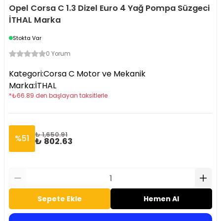
Opel Corsa C 1.3 Dizel Euro 4 Yağ Pompa Süzgeci
İTHAL Marka
Stokta Var
0 Yorum
Kategori
:
Corsa C Motor ve Mekanik
Marka
:
İTHAL
*
₺
66.89
den başlayan taksitlerle
₺ 1,650.91
%
51
₺ 802.63
Sepete Ekle
Hemen Al