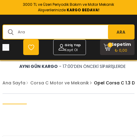
3000 TL ve Üzeri Periyodik Bakım ve Motor Mekanik
Alışverilerinizde
KARGO BEDAVA!
ARA
Sepetim
0
Giriş Yap
Kayıt Ol
₺ 0,00
AYNI GÜN KARGO
- 17:00’DEN ÖNCEKİ SİPARİŞLERDE
Ana Sayfa
Corsa C Motor ve Mekanik
Opel Corsa C 1.3 D