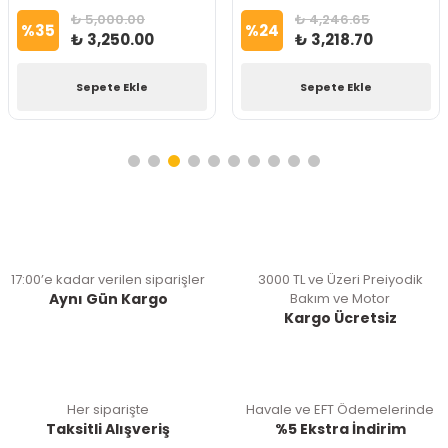
₺ 5,000.00
₺ 4,246.65
%
35
%
24
₺ 3,250.00
₺ 3,218.70
Sepete Ekle
Sepete Ekle
17:00’e kadar verilen siparişler
3000 TL ve Üzeri Preiyodik
Aynı Gün Kargo
Bakım ve Motor
Kargo Ücretsiz
Her siparişte
Havale ve EFT Ödemelerinde
Taksitli Alışveriş
%5 Ekstra İndirim