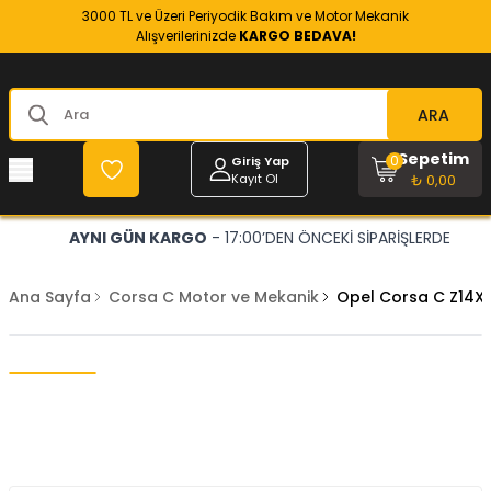
3000 TL ve Üzeri Periyodik Bakım ve Motor Mekanik
Alışverilerinizde
KARGO BEDAVA!
ARA
Sepetim
0
Giriş Yap
Kayıt Ol
₺ 0,00
AYNI GÜN KARGO
- 17:00’DEN ÖNCEKİ SİPARİŞLERDE
Ana Sayfa
Corsa C Motor ve Mekanik
Opel Corsa C Z14XE 