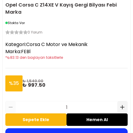
Opel Corsa C Z14XE V Kayış Gergi Bilyası Febi
Marka
Stokta Var
0 Yorum
Kategori
:
Corsa C Motor ve Mekanik
Marka
:
FEBİ
*
₺
83.13
den başlayan taksitlerle
₺ 1,540.00
%
35
₺ 997.50
Sepete Ekle
Hemen Al