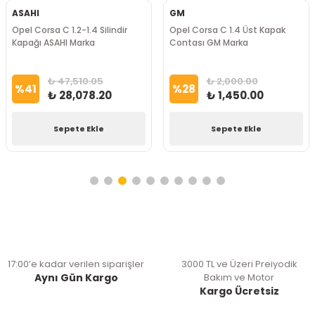
ASAHI
GM
Opel Corsa C 1.2-1.4 Silindir
Opel Corsa C 1.4 Üst Kapak
Kapağı ASAHI Marka
Contası GM Marka
₺ 47,510.05
₺ 2,000.00
%
41
%
28
₺ 28,078.20
₺ 1,450.00
Sepete Ekle
Sepete Ekle
17:00’e kadar verilen siparişler
3000 TL ve Üzeri Preiyodik
Aynı Gün Kargo
Bakım ve Motor
Kargo Ücretsiz