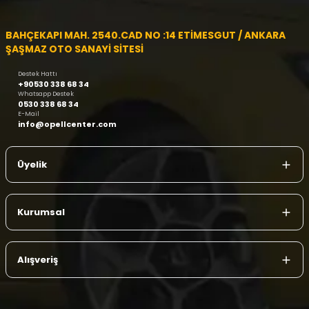
BAHÇEKAPI MAH. 2540.CAD NO :14 ETİMESGUT / ANKARA
ŞAŞMAZ OTO SANAYİ SİTESİ
Destek Hattı
+90530 338 68 34
Whatsapp Destek
0530 338 68 34
E-Mail
info@opellcenter.com
Üyelik
Kurumsal
Alışveriş