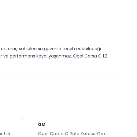
rak, araç sahiplerinin güvenle tercih edebileceği
lır ve performans kaybı yaşanmaz. Opel Corsa C 1.2
GM
ntrik
Opel Corsa C Role Kutusu Gm
O