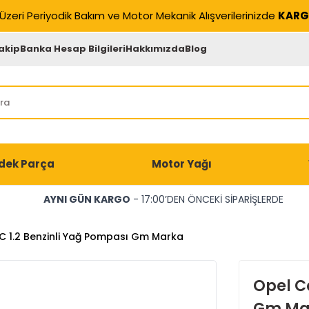
Üzeri Periyodik Bakım ve Motor Mekanik Alışverilerinizde
KARG
akip
Banka Hesap Bilgileri
Hakkımızda
Blog
dek Parça
Motor Yağı
AYNI GÜN KARGO
- 17:00’DEN ÖNCEKİ SİPARİŞLERDE
C 1.2 Benzinli Yağ Pompası Gm Marka
Opel C
Gm Ma