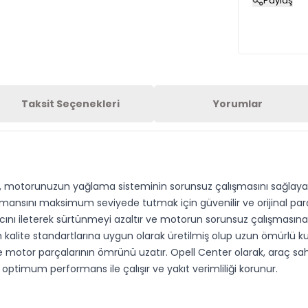
Paylaş
Taksit Seçenekleri
Yorumlar
, motorunuzun yağlama sisteminin sorunsuz çalışmasını sağlayan k
rmansını maksimum seviyede tutmak için güvenilir ve orijinal par
ını ileterek sürtünmeyi azaltır ve motorun sorunsuz çalışmasına 
alite standartlarına uygun olarak üretilmiş olup uzun ömürlü kul
motor parçalarının ömrünü uzatır. Opell Center olarak, araç sahipl
timum performans ile çalışır ve yakıt verimliliği korunur.