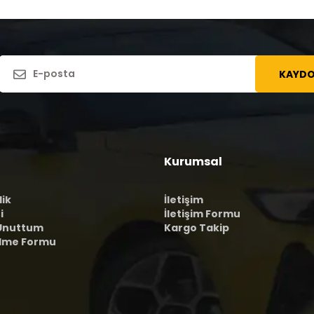
KAYDO
Kurumsal
lik
İletişim
i
İletişim Formu
 Unuttum
Kargo Takip
ilme Formu