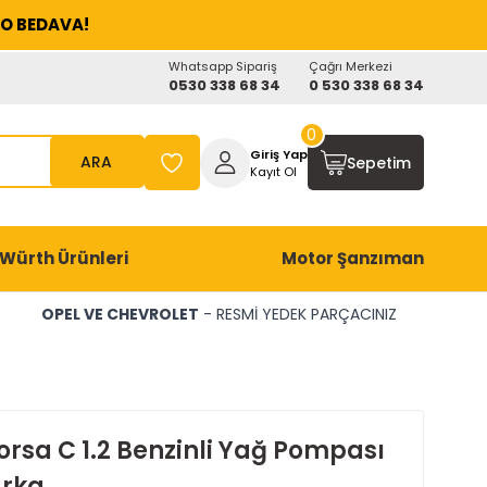
O BEDAVA!
Whatsapp Sipariş
Çağrı Merkezi
0530 338 68 34
0 530 338 68 34
0
Giriş Yap
ARA
Sepetim
Kayıt Ol
Würth Ürünleri
Motor Şanzıman
OPEL VE CHEVROLET
- RESMİ YEDEK PARÇACINIZ
orsa C 1.2 Benzinli Yağ Pompası
rka