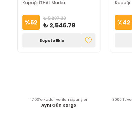
Kapağı İTHAL Marka
Kapağı 
₺ 5,297.38
%
52
%
42
₺ 2,546.78
Sepete Ekle
17:00’e kadar verilen siparişler
3000 TL ve
Aynı Gün Kargo