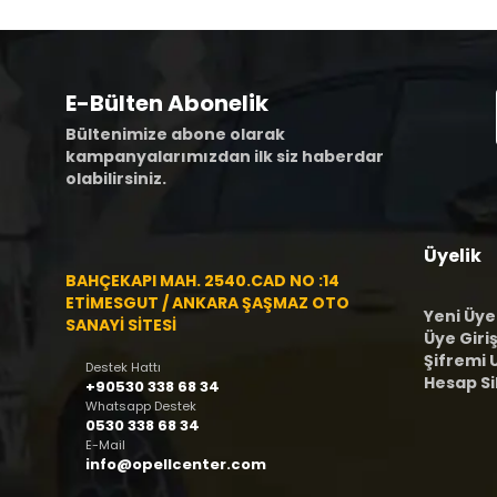
E-Bülten Abonelik
Bültenimize abone olarak
kampanyalarımızdan ilk siz haberdar
olabilirsiniz.
Üyelik
BAHÇEKAPI MAH. 2540.CAD NO :14
ETİMESGUT / ANKARA ŞAŞMAZ OTO
Yeni Üye
SANAYİ SİTESİ
Üye Giriş
Şifremi
Destek Hattı
Hesap S
+90530 338 68 34
Whatsapp Destek
0530 338 68 34
E-Mail
info@opellcenter.com