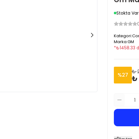
Stokta Var
Kategori
:
Cor
Marka
:
GM
*
₺
1458.33
d
₺ 
%
27
₺