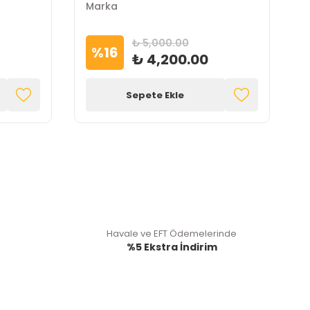
Marka
M
₺ 5,000.00
%
16
₺ 4,200.00
Sepete Ekle
Havale ve EFT Ödemelerinde
%5 Ekstra İndirim