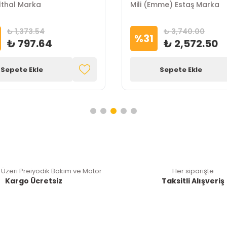
İthal Marka
Mili (Emme) Estaş Marka
₺ 1,373.54
₺ 3,740.00
%
31
₺ 797.64
₺ 2,572.50
Sepete Ekle
Sepete Ekle
 Üzeri Preiyodik Bakım ve Motor
Her siparişte
Kargo Ücretsiz
Taksitli Alışveriş