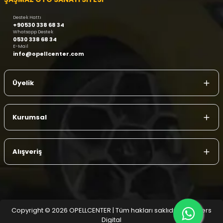
Destek Hattı
+90530 338 68 34
Whatsapp Destek
0530 338 68 34
E-Mail
info@opellcenter.com
Üyelik
Kurumsal
Alışveriş
Copyright © 2026 OPELLCENTER | Tüm hakları saklıdır.
| Reliefers
Digital