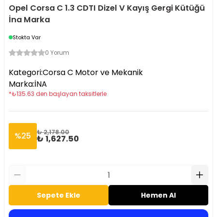
Opel Corsa C 1.3 CDTI Dizel V Kayış Gergi Kütüğü
İna Marka
Stokta Var
0 Yorum
Kategori
:
Corsa C Motor ve Mekanik
Marka
:
İNA
*
₺
135.63
den başlayan taksitlerle
₺ 2,178.00
%
25
₺ 1,627.50
Sepete Ekle
Hemen Al