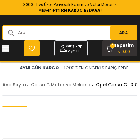
3000 TL ve Üzeri Periyodik Bakım ve Motor Mekanik
Alışverilerinizde
KARGO BEDAVA!
ARA
Sepetim
0
Giriş Yap
Kayıt Ol
₺ 0,00
AYNI GÜN KARGO
- 17:00’DEN ÖNCEKİ SİPARİŞLERDE
Ana Sayfa
Corsa C Motor ve Mekanik
Opel Corsa C 1.3 CD