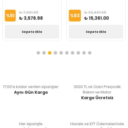
₺ 7,261.65
₺ 32,401.38
%
51
%
53
₺ 3,576.98
₺ 15,361.00
Sepete Ekle
Sepete Ekle
17:00’e kadar verilen siparişler
3000 TL ve Üzeri Preiyodik
Aynı Gün Kargo
Bakım ve Motor
Kargo Ücretsiz
Her siparişte
Havale ve EFT Ödemelerinde