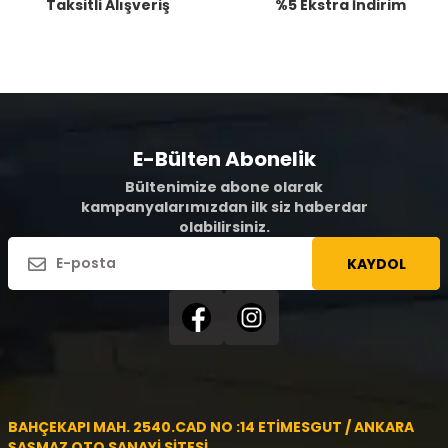
Taksitli Alışveriş
%5 Ekstra İndirim
E-Bülten Abonelik
Bültenimize abone olarak
kampanyalarımızdan ilk siz haberdar
olabilirsiniz.
KAYDOL
BAHÇEKAPI MAH. 2540.CAD NO :14 ETİMESGUT / ANKARA
ŞAŞMAZ OTO SANAYİ SİTESİ