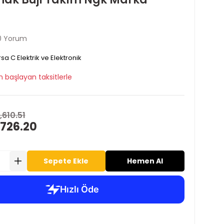
0 Yorum
sa C Elektrik ve Elektronik
 başlayan taksitlerle
,610.51
 726.20
Sepete Ekle
Hemen Al