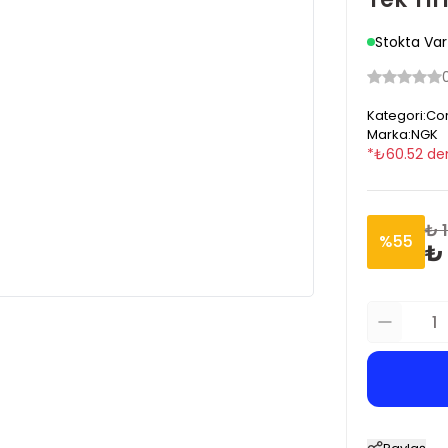
Stokta Var
Kategori
:
Cor
Marka
:
NGK
*
₺
60.52
den
₺ 1
%
55
₺