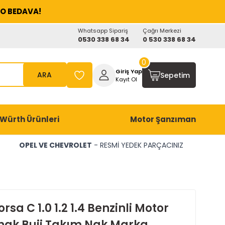
O BEDAVA!
Whatsapp Sipariş
Çağrı Merkezi
0530 338 68 34
0 530 338 68 34
0
Giriş Yap
ARA
Sepetim
Kayıt Ol
Würth Ürünleri
Motor Şanzıman
OPEL VE CHEVROLET
- RESMİ YEDEK PARÇACINIZ
rsa C 1.0 1.2 1.4 Benzinli Motor
rnak Buji Takım Ngk Marka