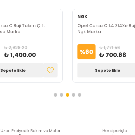
NGK
rsa C Buji Takım Çift
Opel Corsa C 1.4 Z14Xe Buj
Psa Marka
Ngk Marka
₺ 2,928.20
₺ 1,771.56
%
60
₺ 1,400.00
₺ 700.68
Sepete Ekle
Sepete Ekle
 Üzeri Preiyodik Bakım ve Motor
Her siparişte