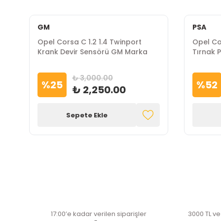
GM
PSA
Opel Corsa C 1.2 1.4 Twinport
Opel Co
Krank Devir Sensörü GM Marka
Tırnak 
₺ 3,000.00
%
25
%
52
₺ 2,250.00
Sepete Ekle
17:00’e kadar verilen siparişler
3000 TL ve