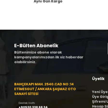
Aynı Gün Kargo
E-Bülten Abonelik
Bültenimize abone olarak
kampanyalarımızdan ilk siz haberdar
olabilirsiniz.
Üyelik
BAHÇEKAPI MAH. 2540.CAD NO :14
ETİMESGUT / ANKARA ŞAŞMAZ OTO
Yeni Üye
SANAYİ SİTESİ
Üye Giriş
Şifremi
Destek Hattı
Hesap S
+90530 338 68 34