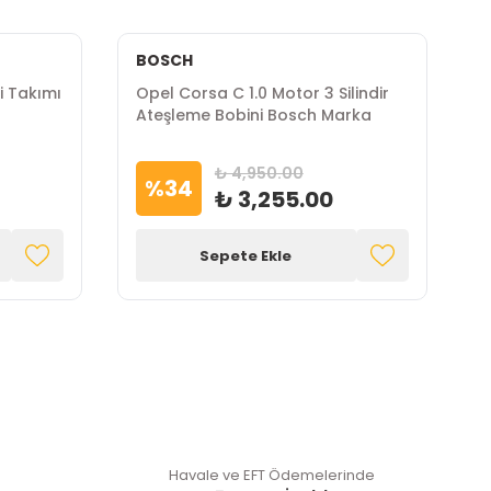
BOSCH
i Takımı
Opel Corsa C 1.0 Motor 3 Silindir
O
Ateşleme Bobini Bosch Marka
O
₺ 4,950.00
%
34
₺ 3,255.00
Sepete Ekle
Havale ve EFT Ödemelerinde