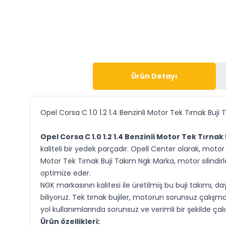
Ürün Detayı
Opel Corsa C 1.0 1.2 1.4 Benzinli Motor Tek Tırnak Buj
Opel Corsa C 1.0 1.2 1.4 Benzinli Motor Tek Tırna
kaliteli bir yedek parçadır. Opell Center olarak, motor
Motor Tek Tırnak Buji Takım Ngk Marka, motor silindi
optimize eder.
NGK markasının kalitesi ile üretilmiş bu buji takımı,
biliyoruz. Tek tırnak bujiler, motorun sorunsuz çalışm
yol kullanımlarında sorunsuz ve verimli bir şekilde çalış
Ürün özellikleri: