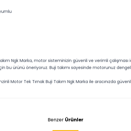
uyumlu
 Takım Ngk Marka, motor sisteminizin güvenli ve verimli çalışması iç
çin bu ürünü öneriyoruz. Buji takımı sayesinde motorunuz dengeli
enzinli Motor Tek Tırnak Buji Takım Ngk Marka ile aracınızda güve
Benzer
Ürünler