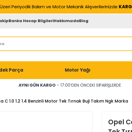
Üzeri Periyodik Bakım ve Motor Mekanik Alışverilerinizde
KARG
akip
Banka Hesap Bilgileri
Hakkımızda
Blog
dek Parça
Motor Yağı
AYNI GÜN KARGO
- 17:00’DEN ÖNCEKİ SİPARİŞLERDE
 C 1.0 1.2 1.4 Benzinli Motor Tek Tırnak Buji Takım Ngk Marka
Opel Co
Tek Tı