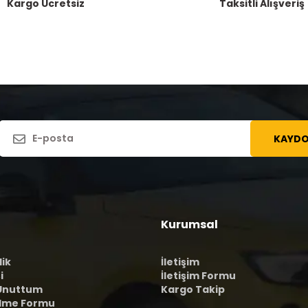
Kargo Ücretsiz
Taksitli Alışveriş
KAYDO
Kurumsal
lik
İletişim
i
İletişim Formu
 Unuttum
Kargo Takip
ilme Formu