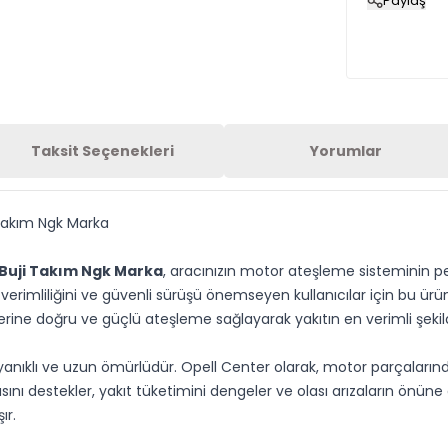
Paylaş
Taksit Seçenekleri
Yorumlar
i Takım Ngk Marka
k Buji Takım Ngk Marka
, aracınızın motor ateşleme sisteminin
 verimliliğini ve güvenli sürüşü önemseyen kullanıcılar için bu ürü
rlerine doğru ve güçlü ateşleme sağlayarak yakıtın en verimli şe
 dayanıklı ve uzun ömürlüdür. Opell Center olarak, motor parçaları
asını destekler, yakıt tüketimini dengeler ve olası arızaların önü
ır.