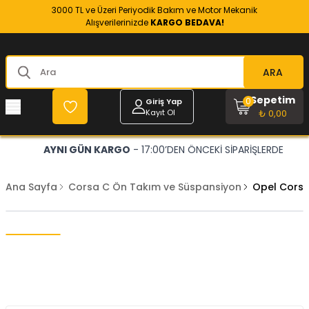
3000 TL ve Üzeri Periyodik Bakım ve Motor Mekanik
Alışverilerinizde
KARGO BEDAVA!
ARA
Sepetim
0
Giriş Yap
Kayıt Ol
₺ 0,00
AYNI GÜN KARGO
- 17:00’DEN ÖNCEKİ SİPARİŞLERDE
Ana Sayfa
Corsa C Ön Takım ve Süspansiyon
Opel Corsa