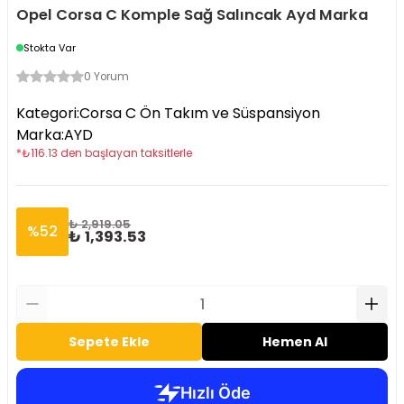
Opel Corsa C Komple Sağ Salıncak Ayd Marka
Stokta Var
0 Yorum
Kategori
:
Corsa C Ön Takım ve Süspansiyon
Marka
:
AYD
*
₺
116.13
den başlayan taksitlerle
₺ 2,919.05
%
52
₺ 1,393.53
Sepete Ekle
Hemen Al