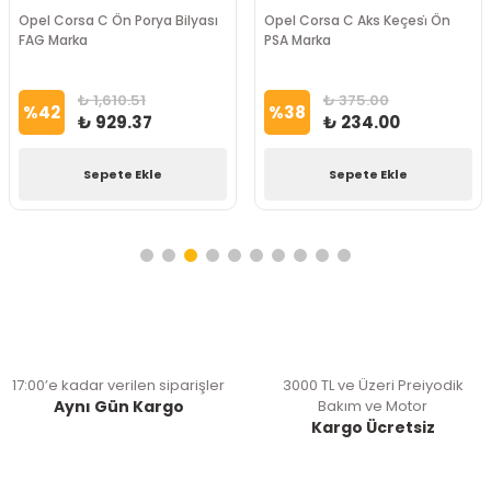
Opel Corsa C Ön Porya Bilyası
Opel Corsa C Aks Keçesi̇ Ön
FAG Marka
PSA Marka
₺ 1,610.51
₺ 375.00
%
42
%
38
₺ 929.37
₺ 234.00
Sepete Ekle
Sepete Ekle
17:00’e kadar verilen siparişler
3000 TL ve Üzeri Preiyodik
Aynı Gün Kargo
Bakım ve Motor
Kargo Ücretsiz