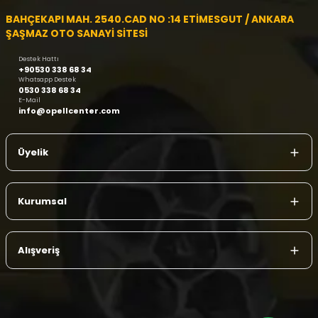
BAHÇEKAPI MAH. 2540.CAD NO :14 ETİMESGUT / ANKARA
ŞAŞMAZ OTO SANAYİ SİTESİ
Destek Hattı
+90530 338 68 34
Whatsapp Destek
0530 338 68 34
E-Mail
info@opellcenter.com
Üyelik
Kurumsal
Alışveriş