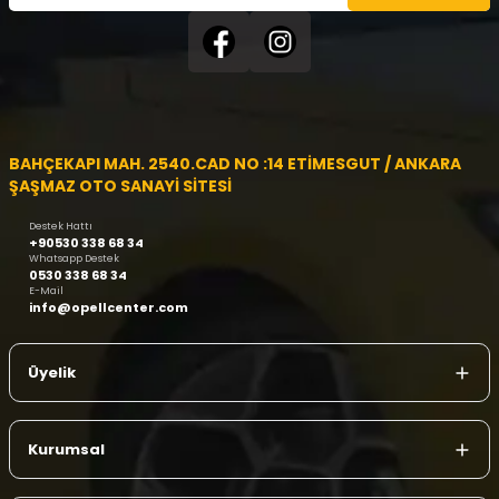
BAHÇEKAPI MAH. 2540.CAD NO :14 ETİMESGUT / ANKARA
ŞAŞMAZ OTO SANAYİ SİTESİ
Destek Hattı
+90530 338 68 34
Whatsapp Destek
0530 338 68 34
E-Mail
info@opellcenter.com
Üyelik
Kurumsal