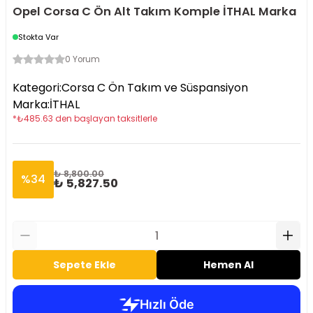
Opel Corsa C Ön Alt Takım Komple İTHAL Marka
Stokta Var
0 Yorum
Kategori
:
Corsa C Ön Takım ve Süspansiyon
Marka
:
İTHAL
*
₺
485.63
den başlayan taksitlerle
₺ 8,800.00
%
34
₺ 5,827.50
Sepete Ekle
Hemen Al