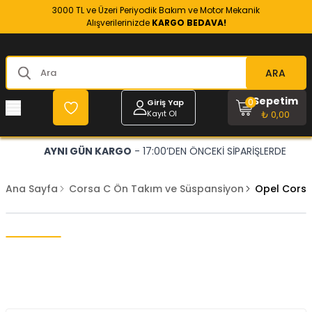
3000 TL ve Üzeri Periyodik Bakım ve Motor Mekanik
Alışverilerinizde
KARGO BEDAVA!
ARA
Sepetim
0
Giriş Yap
Kayıt Ol
₺ 0,00
AYNI GÜN KARGO
- 17:00’DEN ÖNCEKİ SİPARİŞLERDE
Ana Sayfa
Corsa C Ön Takım ve Süspansiyon
Opel Corsa