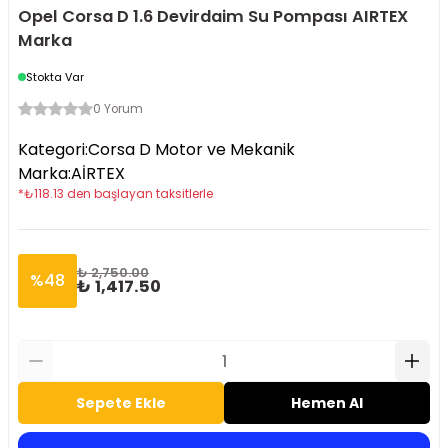
Opel Corsa D 1.6 Devirdaim Su Pompası AIRTEX
Marka
Stokta Var
0 Yorum
Kategori
:
Corsa D Motor ve Mekanik
Marka
:
AİRTEX
*
₺
118.13
den başlayan taksitlerle
₺ 2,750.00
%
48
₺ 1,417.50
Sepete Ekle
Hemen Al