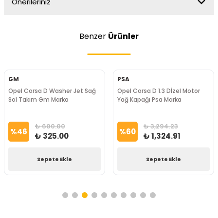
Önerileriniz
Benzer
Ürünler
GM
PSA
Opel Corsa D Washer Jet Sağ
Opel Corsa D 1.3 Dİzel Motor
Sol Takım Gm Marka
Yağ Kapağı Psa Marka
₺ 600.00
₺ 3,294.23
%
46
%
60
₺ 325.00
₺ 1,324.91
Sepete Ekle
Sepete Ekle