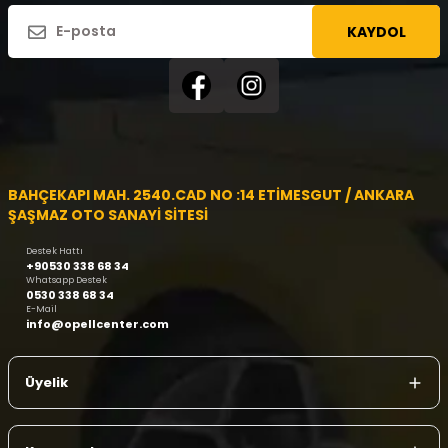
KAYDOL
BAHÇEKAPI MAH. 2540.CAD NO :14 ETİMESGUT / ANKARA
ŞAŞMAZ OTO SANAYİ SİTESİ
Destek Hattı
+90530 338 68 34
Whatsapp Destek
0530 338 68 34
E-Mail
info@opellcenter.com
Üyelik