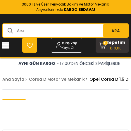
3000 TL ve Üzeri Periyodik Bakım ve Motor Mekanik
Alışverilerinizde
KARGO BEDAVA!
ARA
Sepetim
0
Giriş Yap
Kayıt Ol
₺ 0,00
AYNI GÜN KARGO
- 17:00’DEN ÖNCEKİ SİPARİŞLERDE
Ana Sayfa
Corsa D Motor ve Mekanik
Opel Corsa D 1.6 D