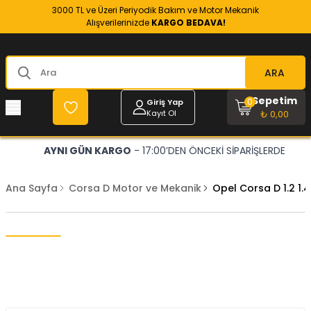
3000 TL ve Üzeri Periyodik Bakım ve Motor Mekanik
Alışverilerinizde
KARGO BEDAVA!
ARA
Sepetim
0
Giriş Yap
Kayıt Ol
₺ 0,00
AYNI GÜN KARGO
- 17:00’DEN ÖNCEKİ SİPARİŞLERDE
Ana Sayfa
Corsa D Motor ve Mekanik
Opel Corsa D 1.2 1.