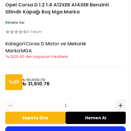
Opel Corsa D 1.2 1.4 A12XER A14XER Benzinli
Silindir Kapağı Boş Mga Marka
Stokta Var
0 Yorum
Kategori
:
Corsa D Motor ve Mekanik
Marka
:
MGA
*
₺
2625.90
den başlayan taksitlerle
₺ 61,400.70
%
49
₺ 31,510.76
Sepete Ekle
Hemen Al