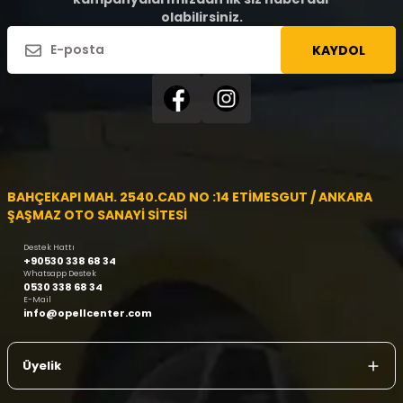
olabilirsiniz.
KAYDOL
BAHÇEKAPI MAH. 2540.CAD NO :14 ETİMESGUT / ANKARA
ŞAŞMAZ OTO SANAYİ SİTESİ
Destek Hattı
+90530 338 68 34
Whatsapp Destek
0530 338 68 34
E-Mail
info@opellcenter.com
Üyelik