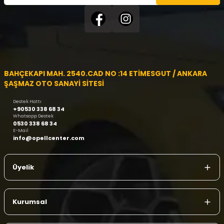
BAHÇEKAPI MAH. 2540.CAD NO :14 ETİMESGUT / ANKARA
ŞAŞMAZ OTO SANAYİ SİTESİ
Destek Hattı
+90530 338 68 34
Whatsapp Destek
0530 338 68 34
E-Mail
info@opellcenter.com
Üyelik
Kurumsal