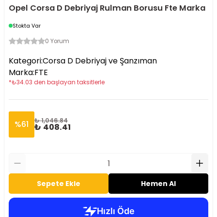
Opel Corsa D Debriyaj Rulman Borusu Fte Marka
Stokta Var
0 Yorum
Kategori
:
Corsa D Debriyaj ve Şanzıman
Marka
:
FTE
*
₺
34.03
den başlayan taksitlerle
₺ 1,046.84
%
61
₺ 408.41
Sepete Ekle
Hemen Al