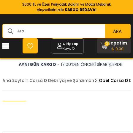
3000 TL ve Üzeri Periyodik Bakım ve Motor Mekanik
Alışverilerinizde
KARGO BEDAVA!
ARA
Sepetim
0
Giriş Yap
Kayıt Ol
₺ 0,00
AYNI GÜN KARGO
- 17:00’DEN ÖNCEKİ SİPARİŞLERDE
Ana Sayfa
Corsa D Debriyaj ve Şanzıman
Opel Corsa D D