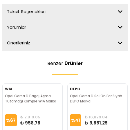
Taksit Seçenekleri
Yorumlar
Önerileriniz
Benzer
Ürünler
WIA
DEPO
Opel Corsa D Bagaj Açma
Opel Corsa D Sol Ön Far Siyah
Tutamağı Komple WIA Marka
DEPO Marka
₺ 2,919.05
₺ 16,829.84
%
67
%
41
₺ 958.78
₺ 9,851.25