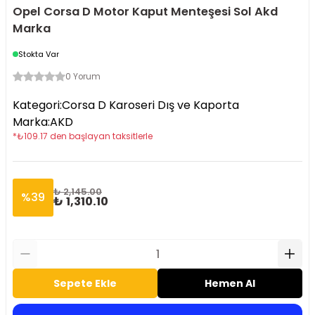
Opel Corsa D Motor Kaput Menteşesi Sol Akd
Marka
Stokta Var
0 Yorum
Kategori
:
Corsa D Karoseri Dış ve Kaporta
Marka
:
AKD
*
₺
109.17
den başlayan taksitlerle
₺ 2,145.00
%
39
₺ 1,310.10
Sepete Ekle
Hemen Al