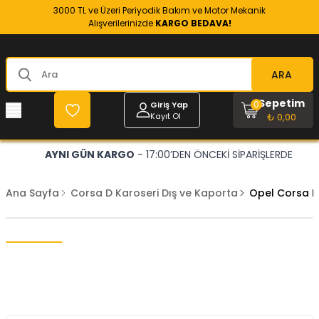
3000 TL ve Üzeri Periyodik Bakım ve Motor Mekanik
Alışverilerinizde
KARGO BEDAVA!
ARA
Sepetim
0
Giriş Yap
Kayıt Ol
₺ 0,00
AYNI GÜN KARGO
- 17:00’DEN ÖNCEKİ SİPARİŞLERDE
Ana Sayfa
Corsa D Karoseri Dış ve Kaporta
Opel Corsa D