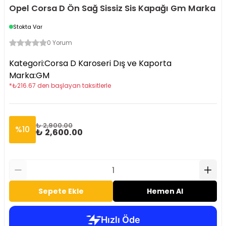
Opel Corsa D Ön Sağ Sissiz Sis Kapağı Gm Marka
Stokta Var
0 Yorum
Kategori
:
Corsa D Karoseri Dış ve Kaporta
Marka
:
GM
*
₺
216.67
den başlayan taksitlerle
₺ 2,900.00
%
10
₺ 2,600.00
Sepete Ekle
Hemen Al