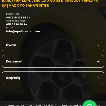
BAHÇEKAPI MAH. 2540.CAD NO :14 ETİMESGUT / ANKARA
ŞAŞMAZ OTO SANAYİ SİTESİ
Destek Hattı
+90530 338 68 34
Whatsapp Destek
0530 338 68 34
E-Mail
info@opellcenter.com
Üyelik
Kurumsal
Alışveriş
Copyright © 2026 OPELLCENTER | Tüm hakları saklıdır.
| Reliefers