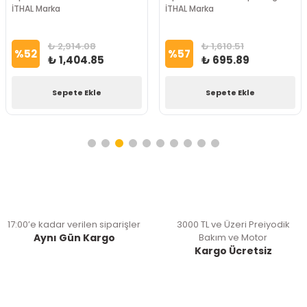
İTHAL Marka
İTHAL Marka
₺ 2,914.08
₺ 1,610.51
%
52
%
57
₺ 1,404.85
₺ 695.89
Sepete Ekle
Sepete Ekle
17:00’e kadar verilen siparişler
3000 TL ve Üzeri Preiyodik
Aynı Gün Kargo
Bakım ve Motor
Kargo Ücretsiz