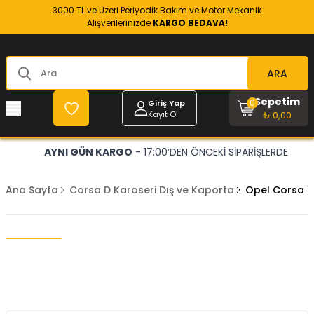
3000 TL ve Üzeri Periyodik Bakım ve Motor Mekanik
Alışverilerinizde
KARGO BEDAVA!
ARA
Sepetim
0
Giriş Yap
Kayıt Ol
₺ 0,00
AYNI GÜN KARGO
- 17:00’DEN ÖNCEKİ SİPARİŞLERDE
Ana Sayfa
Corsa D Karoseri Dış ve Kaporta
Opel Corsa D