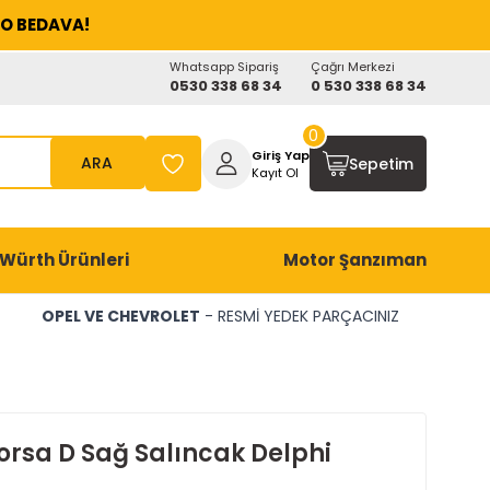
O BEDAVA!
Whatsapp Sipariş
Çağrı Merkezi
0530 338 68 34
0 530 338 68 34
0
Giriş Yap
ARA
Sepetim
Kayıt Ol
Würth Ürünleri
Motor Şanzıman
OPEL VE CHEVROLET
- RESMİ YEDEK PARÇACINIZ
orsa D Sağ Salıncak Delphi