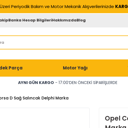
Üzeri Periyodik Bakım ve Motor Mekanik Alışverilerinizde
KARG
akip
Banka Hesap Bilgileri
Hakkımızda
Blog
dek Parça
Motor Yağı
AYNI GÜN KARGO
- 17:00’DEN ÖNCEKİ SİPARİŞLERDE
rsa D Sağ Salıncak Delphi Marka
Opel C
Marka