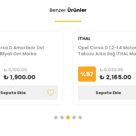
Benzer
Ürünler
İTHAL
rsa D Amortisör Üst
Opel Corsa D 1.2-1.4 Moto
Bilyali Gm Marka
Takozu Arka Sağ İTHAL M
₺ 3,100.00
₺ 5,032.85
%
57
₺ 1,900.00
₺ 2,165.00
Sepete Ekle
Sepete Ekle