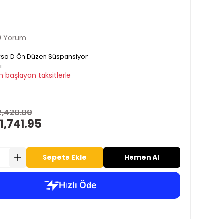
0 Yorum
sa D Ön Düzen Süspansiyon
i
n başlayan taksitlerle
2,420.00
1,741.95
Sepete Ekle
Hemen Al