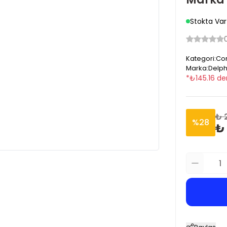
Stokta Var
Kategori
:
Cor
Marka
:
Delph
*
₺
145.16
de
₺ 
%
28
₺ 