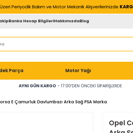
Üzeri Periyodik Bakım ve Motor Mekanik Alışverilerinizde
KARG
akip
Banka Hesap Bilgileri
Hakkımızda
Blog
dek Parça
Motor Yağı
AYNI GÜN KARGO
- 17:00’DEN ÖNCEKİ SİPARİŞLERDE
orsa E Çamurluk Davlumbazı Arka Sağ PSA Marka
Opel C
Arka S