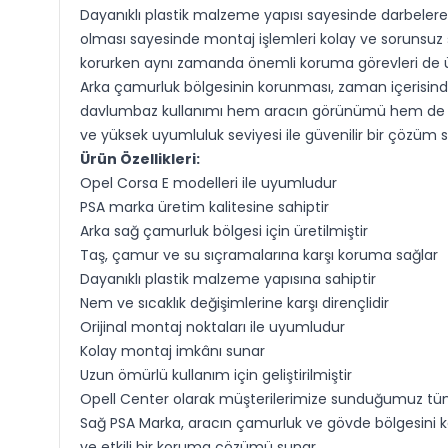
Dayanıklı plastik malzeme yapısı sayesinde darbelere, 
olması sayesinde montaj işlemleri kolay ve sorunsuz 
korurken aynı zamanda önemli koruma görevleri de üs
Arka çamurluk bölgesinin korunması, zaman içerisinde 
davlumbaz kullanımı hem aracın görünümü hem de uzu
ve yüksek uyumluluk seviyesi ile güvenilir bir çözüm 
Ürün Özellikleri:
Opel Corsa E modelleri ile uyumludur
PSA marka üretim kalitesine sahiptir
Arka sağ çamurluk bölgesi için üretilmiştir
Taş, çamur ve su sıçramalarına karşı koruma sağlar
Dayanıklı plastik malzeme yapısına sahiptir
Nem ve sıcaklık değişimlerine karşı dirençlidir
Orijinal montaj noktaları ile uyumludur
Kolay montaj imkânı sunar
Uzun ömürlü kullanım için geliştirilmiştir
Opell Center olarak müşterilerimize sunduğumuz tüm
Sağ PSA Marka, aracın çamurluk ve gövde bölgesini ko
ve etkili bir koruma çözümü sunar.