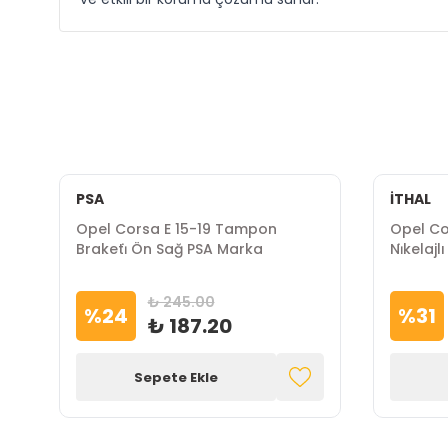
PSA
İTHAL
Opel Corsa E 15-19 Tampon
Opel Co
Braketi̇ Ön Sağ PSA Marka
Ni̇kelaj
₺ 245.00
%
24
%
31
₺ 187.20
Sepete Ekle