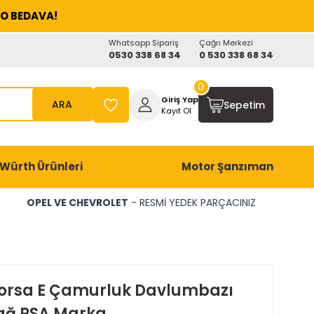
O BEDAVA!
Whatsapp Sipariş
Çağrı Merkezi
0530 338 68 34
0 530 338 68 34
0
Giriş Yap
ARA
Sepetim
Kayıt Ol
Würth Ürünleri
Motor Şanzıman
OPEL VE CHEVROLET
- RESMİ YEDEK PARÇACINIZ
orsa E Çamurluk Davlumbazı
ağ PSA Marka