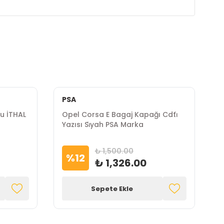
PSA
u İTHAL
Opel Corsa E Bagaj Kapağı Cdti̇
O
Yazısı Si̇yah PSA Marka
K
₺ 1,500.00
%
12
₺ 1,326.00
Sepete Ekle