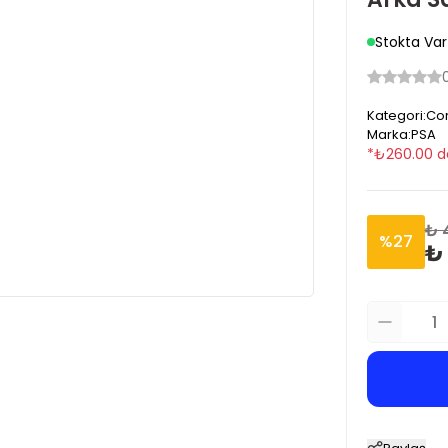
Stokta Var
Kategori
:
Cor
Marka
:
PSA
*
₺
260.00
d
₺ 
%
27
₺ 