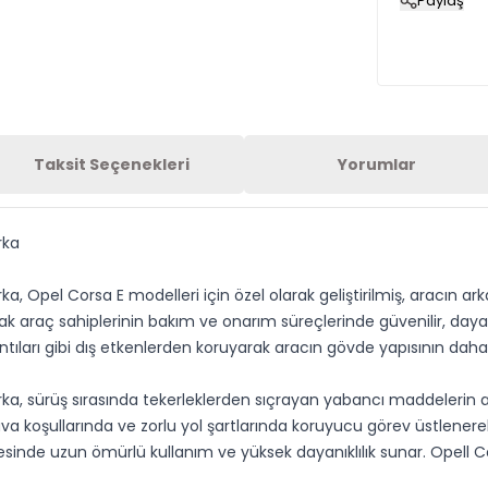
Paylaş
Taksit Seçenekleri
Yorumlar
rka
Opel Corsa E modelleri için özel olarak geliştirilmiş, aracın ark
k araç sahiplerinin bakım ve onarım süreçlerinde güvenilir, dayan
alıntıları gibi dış etkenlerden koruyarak aracın gövde yapısının 
, sürüş sırasında tekerleklerden sıçrayan yabancı maddelerin a
ava koşullarında ve zorlu yol şartlarında koruyucu görev üstlenere
ayesinde uzun ömürlü kullanım ve yüksek dayanıklılık sunar. Ope