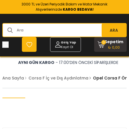
3000 TL ve Üzeri Periyodik Bakım ve Motor Mekanik
Alışverilerinizde
KARGO BEDAVA!
ARA
Sepetim
0
Giriş Yap
Kayıt Ol
₺ 0,00
AYNI GÜN KARGO
- 17:00’DEN ÖNCEKİ SİPARİŞLERDE
Ana Sayfa
Corsa F İç ve Dış Aydınlatma
Opel Corsa F Ön 