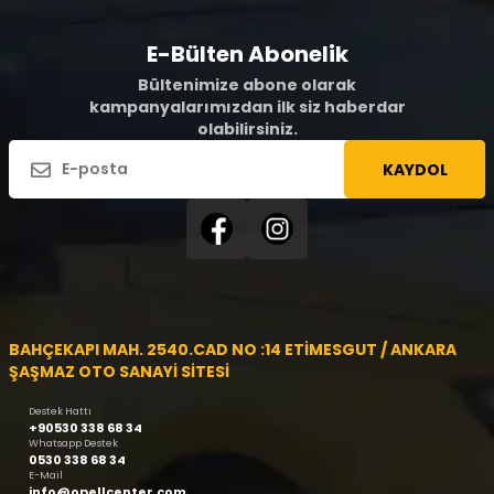
E-Bülten Abonelik
Bültenimize abone olarak
kampanyalarımızdan ilk siz haberdar
olabilirsiniz.
KAYDOL
BAHÇEKAPI MAH. 2540.CAD NO :14 ETİMESGUT / ANKARA
ŞAŞMAZ OTO SANAYİ SİTESİ
Destek Hattı
+90530 338 68 34
Whatsapp Destek
0530 338 68 34
E-Mail
info@opellcenter.com