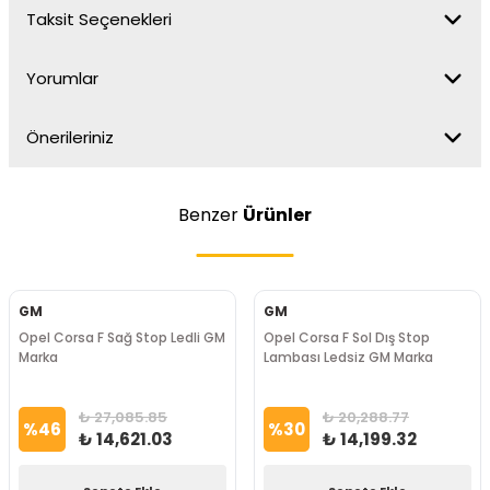
Taksit Seçenekleri
Yorumlar
Önerileriniz
Benzer
Ürünler
GM
GM
Opel Corsa F Sağ Stop Ledli GM
Opel Corsa F Sol Dış Stop
Marka
Lambası Ledsiz GM Marka
₺ 27,085.85
₺ 20,288.77
%
46
%
30
₺ 14,621.03
₺ 14,199.32