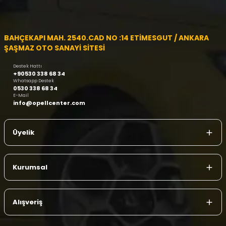
BAHÇEKAPI MAH. 2540.CAD NO :14 ETİMESGUT / ANKARA
ŞAŞMAZ OTO SANAYİ SİTESİ
Destek Hattı
+90530 338 68 34
Whatsapp Destek
0530 338 68 34
E-Mail
info@opellcenter.com
Üyelik
Kurumsal
Alışveriş