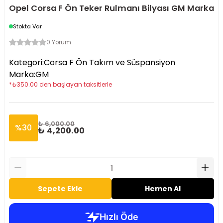
Opel Corsa F Ön Teker Rulmanı Bilyası GM Marka
Stokta Var
0 Yorum
Kategori
:
Corsa F Ön Takım ve Süspansiyon
Marka
:
GM
*
₺
350.00
den başlayan taksitlerle
₺ 6,000.00
%
30
₺ 4,200.00
Sepete Ekle
Hemen Al