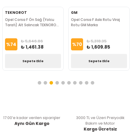
TEKNOROT
GM
Opel Corsa F Ön Sağ (Yolcu
Opel Corsa F Askı Rotu Viraj
Tarafı) Alt Salıncak TEKNOROT
Rotu GM Marka
Marka
₺ 5,646.86
₺ 5,318.35
%
74
%
70
₺ 1,461.38
₺ 1,609.85
Sepete Ekle
Sepete Ekle
17:00’e kadar verilen siparişler
3000 TL ve Üzeri Preiyodik
Aynı Gün Kargo
Bakım ve Motor
Kargo Ücretsiz