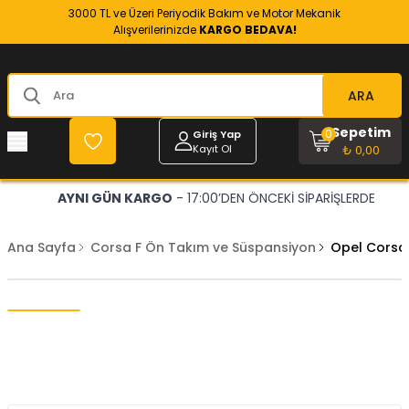
3000 TL ve Üzeri Periyodik Bakım ve Motor Mekanik
Alışverilerinizde
KARGO BEDAVA!
ARA
Sepetim
0
Giriş Yap
Kayıt Ol
₺ 0,00
AYNI GÜN KARGO
- 17:00’DEN ÖNCEKİ SİPARİŞLERDE
Ana Sayfa
Corsa F Ön Takım ve Süspansiyon
Opel Corsa 