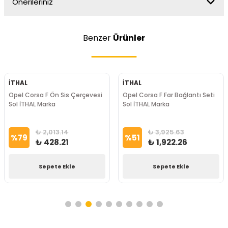
Önerileriniz
Benzer
Ürünler
İTHAL
İTHAL
Opel Corsa F Ön Sis Çerçevesi
Opel Corsa F Far Bağlantı Seti
Sol İTHAL Marka
Sol İTHAL Marka
₺ 2,013.14
₺ 3,925.63
%
79
%
51
₺ 428.21
₺ 1,922.26
Sepete Ekle
Sepete Ekle