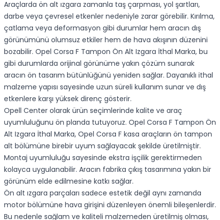
Araçlarda ön alt ızgara zamanla taş çarpması, yol şartları,
darbe veya çevresel etkenler nedeniyle zarar görebilir. Kırılma,
çatlama veya deformasyon gibi durumlar hem aracın dış
görünümünü olumsuz etkiler hem de hava akışının düzenini
bozabilir. Opel Corsa F Tampon Ön Alt Izgara İthal Marka, bu
gibi durumlarda orijinal görünüme yakın çözüm sunarak
aracın ön tasarım bütünlüğünü yeniden sağlar. Dayanıklı ithal
malzeme yapısı sayesinde uzun süreli kullanım sunar ve dış
etkenlere karşı yüksek direnç gösterir.
Opell Center olarak ürün seçimlerinde kalite ve araç
uyumluluğunu ön planda tutuyoruz. Opel Corsa F Tampon Ön
Alt Izgara İthal Marka, Opel Corsa F kasa araçların ön tampon
alt bölümüne birebir uyum sağlayacak şekilde üretilmiştir.
Montaj uyumluluğu sayesinde ekstra işçilik gerektirmeden
kolayca uygulanabilir. Aracın fabrika çıkış tasarımına yakın bir
görünüm elde edilmesine katkı sağlar.
Ön alt ızgara parçaları sadece estetik değil aynı zamanda
motor bölümüne hava girişini düzenleyen önemli bileşenlerdir.
Bu nedenle sağlam ve kaliteli malzemeden üretilmiş olması,