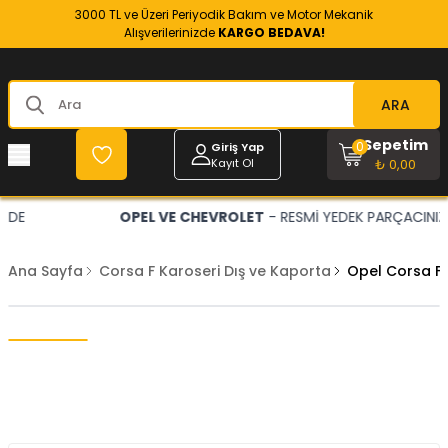
3000 TL ve Üzeri Periyodik Bakım ve Motor Mekanik
Alışverilerinizde
KARGO BEDAVA!
ARA
Sepetim
0
Giriş Yap
Kayıt Ol
₺ 0,00
OPEL VE CHEVROLET
- RESMİ YEDEK PARÇACINIZ
Ana Sayfa
Corsa F Karoseri Dış ve Kaporta
Opel Corsa F 