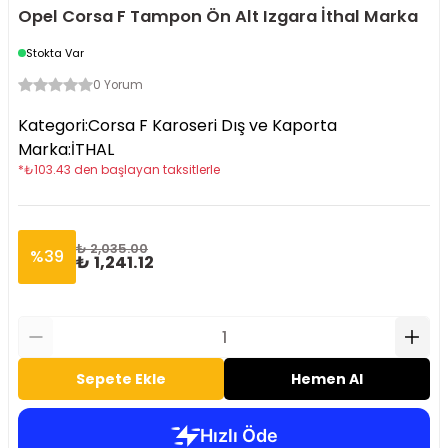
Opel Corsa F Tampon Ön Alt Izgara İthal Marka
Stokta Var
0 Yorum
Kategori
:
Corsa F Karoseri Dış ve Kaporta
Marka
:
İTHAL
*
₺
103.43
den başlayan taksitlerle
₺ 2,035.00
%
39
₺ 1,241.12
Sepete Ekle
Hemen Al