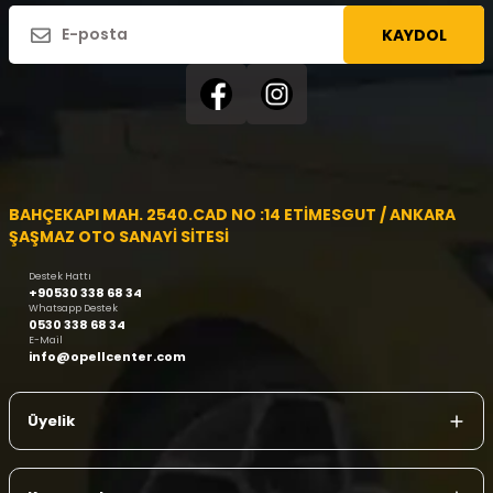
KAYDOL
BAHÇEKAPI MAH. 2540.CAD NO :14 ETİMESGUT / ANKARA
ŞAŞMAZ OTO SANAYİ SİTESİ
Destek Hattı
+90530 338 68 34
Whatsapp Destek
0530 338 68 34
E-Mail
info@opellcenter.com
Üyelik