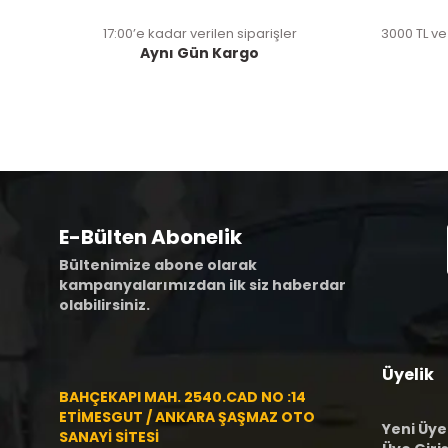
17:00’e kadar verilen siparişler
3000 TL ve
Aynı Gün Kargo
E-Bülten Abonelik
Bültenimize abone olarak
kampanyalarımızdan ilk siz haberdar
olabilirsiniz.
Üyelik
BAHÇEKAPI MAH. 2540.CAD NO :14
ETİMESGUT / ANKARA ŞAŞMAZ OTO
Yeni Üye
SANAYİ SİTESİ