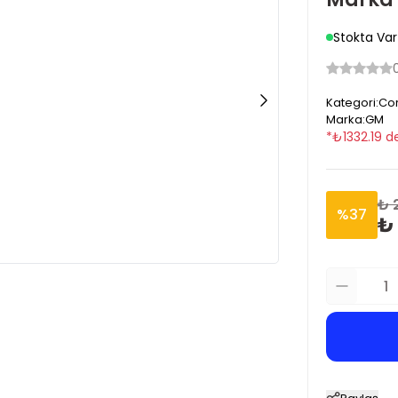
Stokta Var
Kategori
:
Cor
Marka
:
GM
*
₺
1332.19
de
₺ 
%
37
₺ 