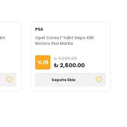
PSA
kıt
Opel Corsa F Yakıt Depo Kilit
Motoru Psa Marka
₺ 3,200.00
%
19
₺ 2,600.00
Sepete Ekle