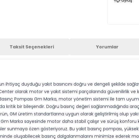
Paylaş
Taksit Seçenekleri
Yorumlar
 ihtiyaç duyduğu yakıt basıncını doğru ve dengeli şekilde sağ
 Center olarak motor ve yakıt sistemi parçalarında güvenilirlik ve 
t Basınç Pompası Gm Marka, motor yönetim sistemi ile tam uyumlu
a kritik bir bileşendir. Doğru basınç değeri sağlanmadığında ar
 ürün, GM üretim standartlarına uygun olarak geliştirilmiş olup ya
ı Gm Marka sayesinde motor daha stabil çalışır ve sürüş konforu 
ünler sunmaya özen gösteriyoruz. Bu yakıt basınç pompası, yükse
steminde oluşabilecek basınç dalgalanmalarını minimize ederek mo