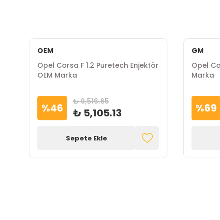
OEM
GM
Opel Corsa F 1.2 Puretech Enjektör
Opel Co
OEM Marka
Marka
₺ 9,516.65
%
46
%
69
₺ 5,105.13
Sepete Ekle