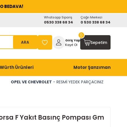
O BEDAVA!
Whatsapp Sipariş
Çağrı Merkezi
0530 338 68 34
0 530 338 68 34
0
Giriş Yap
ARA
Sepetim
Kayıt Ol
Würth Ürünleri
Motor Şanzıman
OPEL VE CHEVROLET
- RESMİ YEDEK PARÇACINIZ
orsa F Yakıt Basınç Pompası Gm