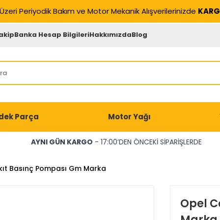
Üzeri Periyodik Bakım ve Motor Mekanik Alışverilerinizde
KARG
akip
Banka Hesap Bilgileri
Hakkımızda
Blog
dek Parça
Motor Yağı
AYNI GÜN KARGO
- 17:00’DEN ÖNCEKİ SİPARİŞLERDE
kıt Basınç Pompası Gm Marka
Opel C
Marka