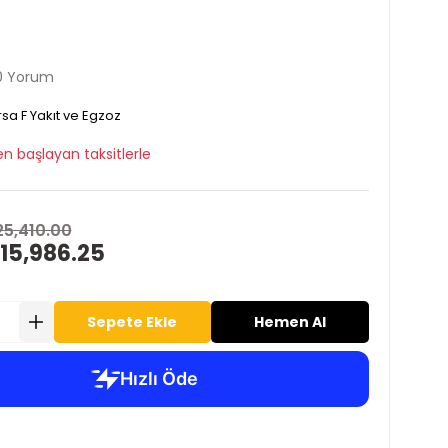
0 Yorum
sa F Yakıt ve Egzoz
n başlayan taksitlerle
25,410.00
15,986.25
Sepete Ekle
Hemen Al