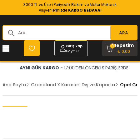
3000 TL ve Üzeri Periyodik Bakım ve Motor Mekanik
Alışverilerinizde
KARGO BEDAVA!
ARA
Sepetim
0
Giriş Yap
Kayıt Ol
₺ 0,00
AYNI GÜN KARGO
- 17:00’DEN ÖNCEKİ SİPARİŞLERDE
Ana Sayfa
Grandland X Karoseri Dış ve Kaporta
Opel Gra