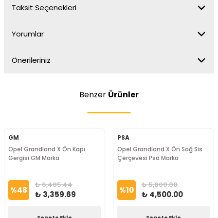
Taksit Seçenekleri
Yorumlar
Önerileriniz
Benzer
Ürünler
GM
PSA
Opel Grandland X Ön Kapı
Opel Grandland X Ön Sağ Sis
Gergisi GM Marka
Çerçevesi Psa Marka
₺ 6,405.44
₺ 5,000.00
%
48
%
10
₺ 3,359.69
₺ 4,500.00
Sepete Ekle
Sepete Ekle