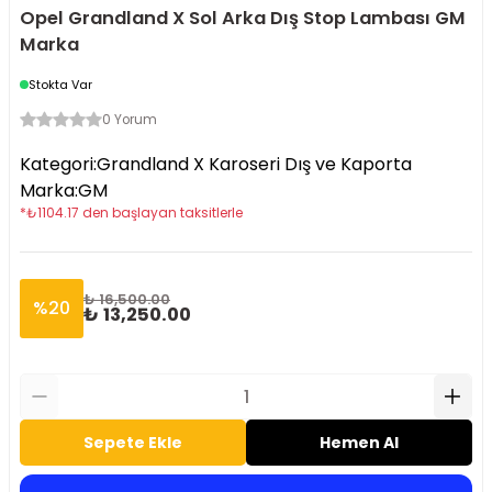
Opel Grandland X Sol Arka Dış Stop Lambası GM
Marka
Stokta Var
0 Yorum
Kategori
:
Grandland X Karoseri Dış ve Kaporta
Marka
:
GM
*
₺
1104.17
den başlayan taksitlerle
₺ 16,500.00
%
20
₺ 13,250.00
Sepete Ekle
Hemen Al