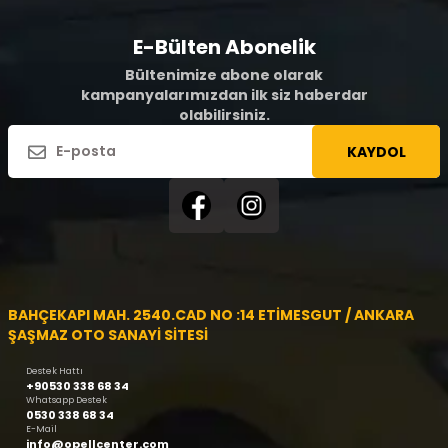
E-Bülten Abonelik
Bültenimize abone olarak
kampanyalarımızdan ilk siz haberdar
olabilirsiniz.
KAYDOL
BAHÇEKAPI MAH. 2540.CAD NO :14 ETİMESGUT / ANKARA
ŞAŞMAZ OTO SANAYİ SİTESİ
Destek Hattı
+90530 338 68 34
Whatsapp Destek
0530 338 68 34
E-Mail
info@opellcenter.com