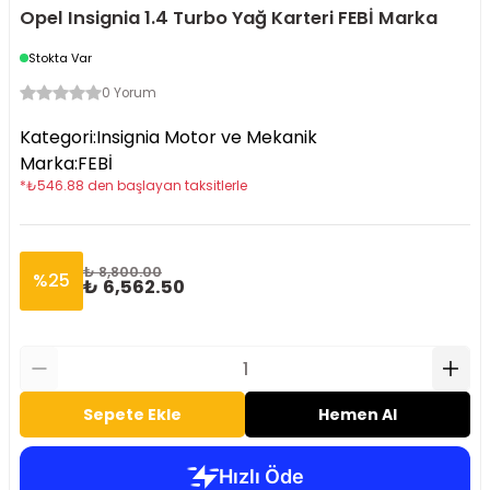
Opel Insignia 1.4 Turbo Yağ Karteri FEBİ Marka
Stokta Var
0 Yorum
Kategori
:
Insignia Motor ve Mekanik
Marka
:
FEBİ
*
₺
546.88
den başlayan taksitlerle
₺ 8,800.00
%
25
₺ 6,562.50
Sepete Ekle
Hemen Al