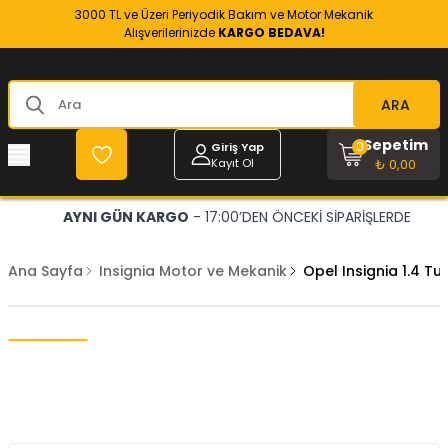
3000 TL ve Üzeri Periyodik Bakım ve Motor Mekanik
Alışverilerinizde
KARGO BEDAVA!
ARA
Sepetim
0
Giriş Yap
Kayıt Ol
₺ 0,00
AYNI GÜN KARGO
- 17:00’DEN ÖNCEKİ SİPARİŞLERDE
Ana Sayfa
Insignia Motor ve Mekanik
Opel Insignia 1.4 Tu