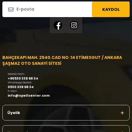
KAYDOL
BAHÇEKAPI MAH. 2540.CAD NO :14 ETİMESGUT / ANKARA
ŞAŞMAZ OTO SANAYİ SİTESİ
Destek Hattı
+90530 338 68 34
Whatsapp Destek
0530 338 68 34
E-Mail
info@opellcenter.com
Üyelik