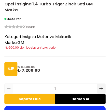
Opel İnsigina 1.4 Turbo Triger Zincir Seti GM
Marka
Stokta Var
0 Yorum
Kategori
:
Insignia Motor ve Mekanik
Marka
:
GM
*
₺
600.00
den başlayan taksitlerle
₺ 8,500.00
%
15
₺ 7,200.00
Sepete Ekle
Hemen Al