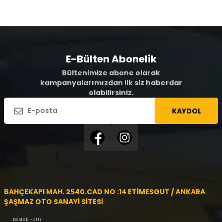
E-Bülten Abonelik
Bültenimize abone olarak
kampanyalarımızdan ilk siz haberdar
olabilirsiniz.
KAYDOL
BAHÇEKAPI MAH. 2540.CAD NO :14 ETİMESGUT / ANKARA
ŞAŞMAZ OTO SANAYİ SİTESİ
Destek Hattı