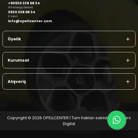
+90530 338 68 34
Whatsapp Destek
0530 338 68 34
E-Mail
info@opellcenter.com
Üyelik
Kurumsal
Alışveriş
Copyright © 2026 OPELLCENTER | Tüm hakları saklıdır.
| Reliefers
Digital