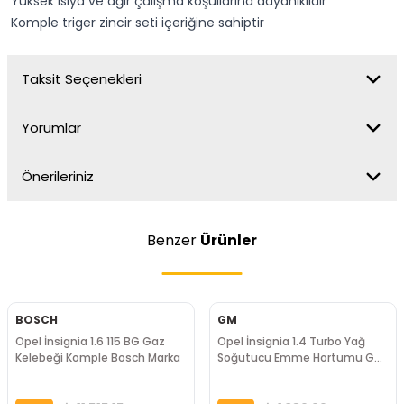
Yüksek ısıya ve ağır çalışma koşullarına dayanıklıdır
Komple triger zincir seti içeriğine sahiptir
Taksit Seçenekleri
Yorumlar
Önerileriniz
Benzer
Ürünler
BOSCH
GM
Opel İnsignia 1.6 115 BG Gaz
Opel İnsignia 1.4 Turbo Yağ
Kelebeği Komple Bosch Marka
Soğutucu Emme Hortumu GM
Marka