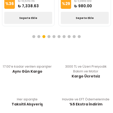
₺ 11,515.15
₺ 1,380.00
%
36
%
29
₺ 7,338.63
₺ 980.00
Sepete Ekle
Sepete Ekle
17:00’e kadar verilen siparişler
3000 TL ve Üzeri Preiyodik
Aynı Gün Kargo
Bakım ve Motor
Kargo Ücretsiz
Her siparişte
Havale ve EFT Ödemelerinde
Taksitli Alışveriş
%5 Ekstra İndirim