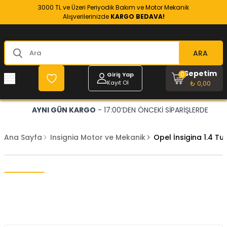
3000 TL ve Üzeri Periyodik Bakım ve Motor Mekanik
Alışverilerinizde
KARGO BEDAVA!
ARA
Sepetim
0
Giriş Yap
Kayıt Ol
₺ 0,00
AYNI GÜN KARGO
- 17:00’DEN ÖNCEKİ SİPARİŞLERDE
Ana Sayfa
Insignia Motor ve Mekanik
Opel İnsigina 1.4 Tu