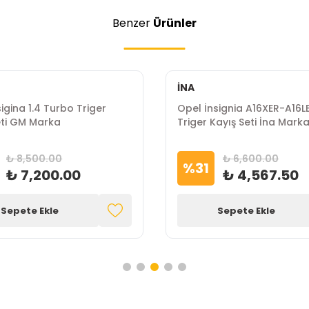
Benzer
Ürünler
İNA
igina 1.4 Turbo Triger
Opel İnsignia A16XER-A16L
Seti GM Marka
Triger Kayış Seti İna Mark
₺ 8,500.00
₺ 6,600.00
%
31
₺ 7,200.00
₺ 4,567.50
Sepete Ekle
Sepete Ekle