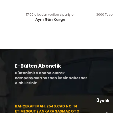
17:00’e kadar verilen siparişler
3000 TL ve
Aynı Gün Kargo
E-Bülten Abonelik
Bültenimize abone olarak
kampanyalarımızdan ilk siz haberdar
olabilirsiniz.
Üyelik
BAHÇEKAPI MAH. 2540.CAD NO :14
ETİMESGUT / ANKARA ŞAŞMAZ OTO