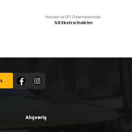
Havale ve EFT Ödemelerinde
%5 Ekstra İndirim
L
Alışveriş