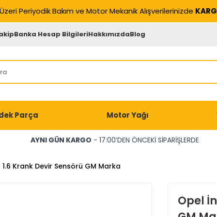
Üzeri Periyodik Bakım ve Motor Mekanik Alışverilerinizde
KARG
akip
Banka Hesap Bilgileri
Hakkımızda
Blog
dek Parça
Motor Yağı
AYNI GÜN KARGO
- 17:00’DEN ÖNCEKİ SİPARİŞLERDE
a 1.6 Krank Devir Sensörü GM Marka
Opel İn
GM Ma