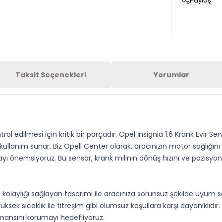
Paylaş
Taksit Seçenekleri
Yorumlar
 edilmesi için kritik bir parçadır. Opel İnsignia 1.6 Krank Evir Se
 kullanım sunar. Biz Opell Center olarak, aracınızın motor sağl
rmayı önemsiyoruz. Bu sensör, krank milinin dönüş hızını ve pozisy
 kolaylığı sağlayan tasarımı ile aracınıza sorunsuz şekilde uyum 
sek sıcaklık ile titreşim gibi olumsuz koşullara karşı dayanıklıdır.
rmansını korumayı hedefliyoruz.