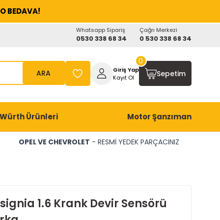
O BEDAVA!
Whatsapp Sipariş
Çağrı Merkezi
0530 338 68 34
0 530 338 68 34
0
Giriş Yap
ARA
Sepetim
Kayıt Ol
Würth Ürünleri
Motor Şanzıman
OPEL VE CHEVROLET
- RESMİ YEDEK PARÇACINIZ
signia 1.6 Krank Devir Sensörü
rka