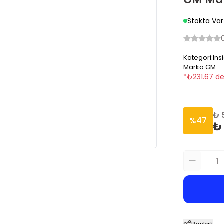
Stokta Var
Kategori
:
Ins
Marka
:
GM
*
₺
231.67
de
₺ 
%
47
₺