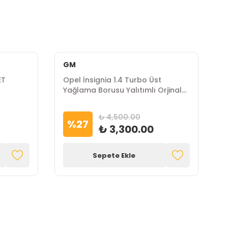
GM
ET
Opel İnsignia 1.4 Turbo Üst
O
a
Yağlama Borusu Yalıtımlı Orjinal
S
Gm Marka
₺ 4,500.00
%
27
₺ 3,300.00
Sepete Ekle