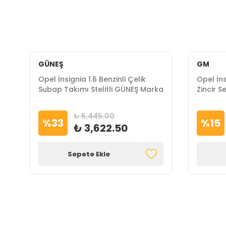
GÜNEŞ
GM
Opel İnsignia 1.6 Benzinli Çelik
Opel İns
Subap Takımı Stelitli GÜNEŞ Marka
Zincir 
₺ 5,445.00
%
33
%
15
₺ 3,622.50
Sepete Ekle