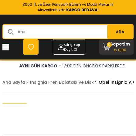
3000 TL ve Üzeri Periyodik Bakım ve Motor Mekanik
Alışverilerinizde
KARGO BEDAVA!
ARA
Sepetim
0
Giriş Yap
Kayıt Ol
₺ 0,00
AYNI GÜN KARGO
- 17:00’DEN ÖNCEKİ SİPARİŞLERDE
Ana Sayfa
Insignia Fren Balatası ve Disk
Opel İnsignia A 0