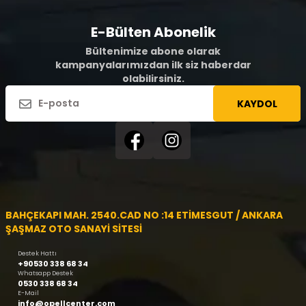
E-Bülten Abonelik
Bültenimize abone olarak
kampanyalarımızdan ilk siz haberdar
olabilirsiniz.
KAYDOL
BAHÇEKAPI MAH. 2540.CAD NO :14 ETİMESGUT / ANKARA
ŞAŞMAZ OTO SANAYİ SİTESİ
Destek Hattı
+90530 338 68 34
Whatsapp Destek
0530 338 68 34
E-Mail
info@opellcenter.com