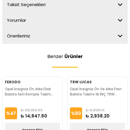
Taksit Seçenekleri
Yorumlar
Önerileriniz
Benzer
Ürünler
FERODO
TRW LUCAS
Opel İnsignia Ön Arka Disk
Opel İnsignia Ön Ve Arka Fren
Balata Seti Komple Takım
Balata Takımı 16 İNÇ TRW
Ferodo Marka
Marka
₺ 28,183.93
₺ 5,838.11
%
47
%
50
₺ 14,947.50
₺ 2,938.20
Sepete Ekle
Sepete Ekle