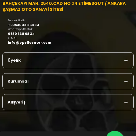
BAHÇEKAPI MAH. 2540.CAD NO :14 ETİMESGUT / ANKARA
ŞAŞMAZ OTO SANAYİ SİTESİ
Destek Hattı
+90530 338 68 34
Whatsapp Destek
0530 338 68 34
E-Mail
info@opellcenter.com
Üyelik
Kurumsal
Alışveriş