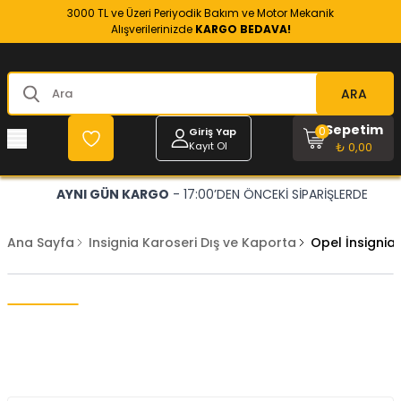
3000 TL ve Üzeri Periyodik Bakım ve Motor Mekanik
Alışverilerinizde
KARGO BEDAVA!
ARA
Sepetim
0
Giriş Yap
Kayıt Ol
₺ 0,00
AYNI GÜN KARGO
- 17:00’DEN ÖNCEKİ SİPARİŞLERDE
Ana Sayfa
Insignia Karoseri Dış ve Kaporta
Opel İnsignia 