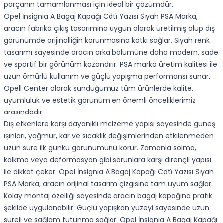
parçanın tamamlanması için ideal bir çözümdür.
Opel İnsignia A Bagaj Kapağı Cdti̇ Yazısı Si̇yah PSA Marka,
aracın fabrika çıkış tasarımına uygun olarak üretilmiş olup dış
görünümde orijinalliğin korunmasına katkı sağlar. Siyah renk
tasarımı sayesinde aracın arka bölümüne daha modern, sade
ve sportif bir görünüm kazandırır. PSA marka üretim kalitesi ile
uzun ömürlü kullanım ve güçlü yapışma performansı sunar.
Opell Center olarak sunduğumuz tüm ürünlerde kalite,
uyumluluk ve estetik görünüm en önemli önceliklerimiz
arasındadır.
Dış etkenlere karşı dayanıklı malzeme yapısı sayesinde güneş
ışınları, yağmur, kar ve sıcaklık değişimlerinden etkilenmeden
uzun süre ilk günkü görünümünü korur. Zamanla solma,
kalkma veya deformasyon gibi sorunlara karşı dirençli yapısı
ile dikkat çeker. Opel İnsignia A Bagaj Kapağı Cdti̇ Yazısı Si̇yah
PSA Marka, aracın orijinal tasarım çizgisine tam uyum sağlar.
Kolay montaj özelliği sayesinde aracın bagaj kapağına pratik
şekilde uygulanabilir. Güçlü yapışkan yüzeyi sayesinde uzun
süreli ve sağlam tutunma sağlar. Opel İnsignia A Bagaj Kapağı