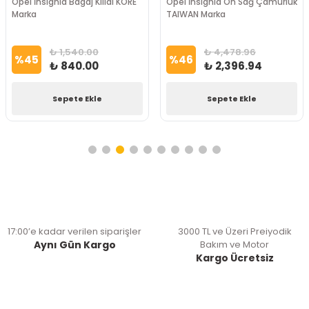
Opel İnsignia Bagaj Kilidi KORE
Opel İnsignia Ön Sağ Çamurluk
Marka
TAIWAN Marka
₺ 1,540.00
₺ 4,478.96
%
45
%
46
₺ 840.00
₺ 2,396.94
Sepete Ekle
Sepete Ekle
17:00’e kadar verilen siparişler
3000 TL ve Üzeri Preiyodik
Aynı Gün Kargo
Bakım ve Motor
Kargo Ücretsiz