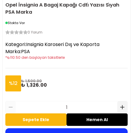
Opel İnsignia A Bagaj Kapağı Cdti̇ Yazısı Si̇yah
PSA Marka
Stokta Var
0 Yorum
Kategori
:
Insignia Karoseri Dış ve Kaporta
Marka
:
PSA
*
₺
110.50
den başlayan taksitlerle
₺ 1,500.00
%
12
₺ 1,326.00
Sepete Ekle
Hemen Al