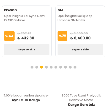
PRASCO
GM
Opel İnsignia Sol Ayna Camı
Opel İnsignia Sol İç Stop
PRASCO Marka
Lambası GM Marka
₺ 767.73
₺ 8,500.00
%
44
%
25
₺ 432.80
₺ 6,400.00
Sepete Ekle
Sepete Ekle
17:00’e kadar verilen siparişler
3000 TL ve Üzeri Preiyodik
Aynı Gün Kargo
Bakım ve Motor
Kargo Ücretsiz