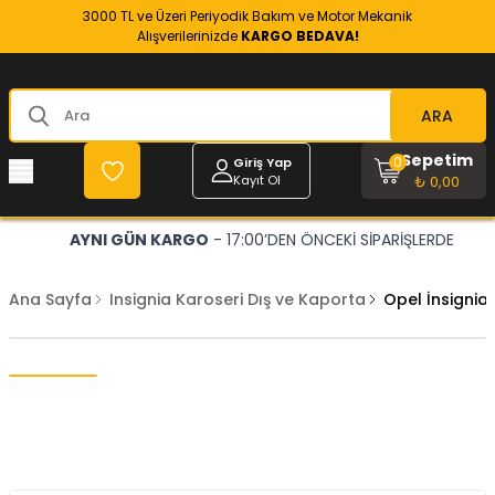
3000 TL ve Üzeri Periyodik Bakım ve Motor Mekanik
Alışverilerinizde
KARGO BEDAVA!
ARA
Sepetim
0
Giriş Yap
Kayıt Ol
₺ 0,00
AYNI GÜN KARGO
- 17:00’DEN ÖNCEKİ SİPARİŞLERDE
Ana Sayfa
Insignia Karoseri Dış ve Kaporta
Opel İnsignia