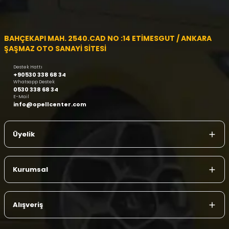
BAHÇEKAPI MAH. 2540.CAD NO :14 ETİMESGUT / ANKARA
ŞAŞMAZ OTO SANAYİ SİTESİ
Destek Hattı
+90530 338 68 34
Whatsapp Destek
0530 338 68 34
E-Mail
info@opellcenter.com
Üyelik
Kurumsal
Alışveriş