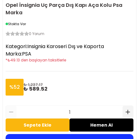
Opel İnsignia Uç Parça Dış Kapı Aça Kolu Psa
Marka
Stokta Var
0 Yorum
Kategori
:
Insignia Karoseri Dış ve Kaporta
Marka
:
PSA
*
₺
49.13
den başlayan taksitlerle
₺ 1,237.17
%
52
₺ 589.52
Sepete Ekle
Hemen Al