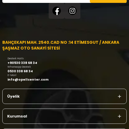
BAHÇEKAPI MAH. 2540.CAD NO :14 ETİMESGUT / ANKARA
ŞAŞMAZ OTO SANAYİ SİTESİ
Destek Hattı
+90530 338 68 34
Whatsapp Destek
0530 338 68 34
E-Mail
info@opellcenter.com
Üyelik
Kurumsal