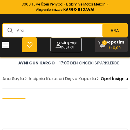
3000 TL ve Üzeri Periyodik Bakım ve Motor Mekanik
Alışverilerinizde
KARGO BEDAVA!
ARA
Sepetim
0
Giriş Yap
Kayıt Ol
₺ 0,00
AYNI GÜN KARGO
- 17:00’DEN ÖNCEKİ SİPARİŞLERDE
Ana Sayfa
Insignia Karoseri Dış ve Kaporta
Opel İnsignia