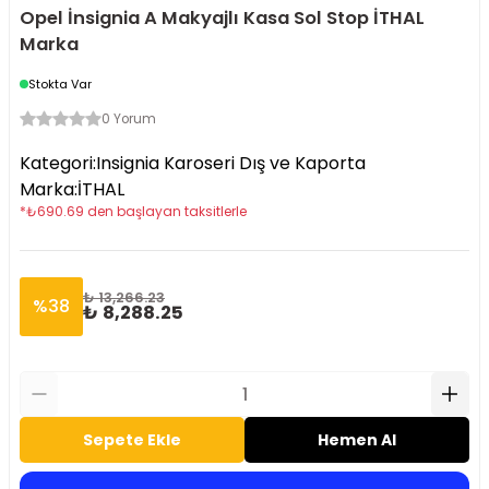
Opel İnsignia A Makyajlı Kasa Sol Stop İTHAL
Marka
Stokta Var
0 Yorum
Kategori
:
Insignia Karoseri Dış ve Kaporta
Marka
:
İTHAL
*
₺
690.69
den başlayan taksitlerle
₺ 13,266.23
%
38
₺ 8,288.25
Sepete Ekle
Hemen Al