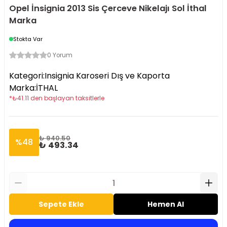
Opel İnsignia 2013 Sis Çerceve Nikelajı Sol İthal
Marka
Stokta Var
0 Yorum
Kategori
:
Insignia Karoseri Dış ve Kaporta
Marka
:
İTHAL
*
₺
41.11
den başlayan taksitlerle
₺ 940.50
%
48
₺ 493.34
Sepete Ekle
Hemen Al