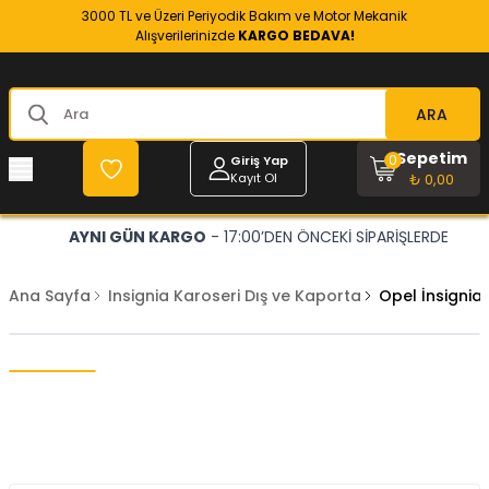
3000 TL ve Üzeri Periyodik Bakım ve Motor Mekanik
Alışverilerinizde
KARGO BEDAVA!
ARA
Sepetim
0
Giriş Yap
Kayıt Ol
₺ 0,00
AYNI GÜN KARGO
- 17:00’DEN ÖNCEKİ SİPARİŞLERDE
Ana Sayfa
Insignia Karoseri Dış ve Kaporta
Opel İnsignia 