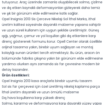
tutuyoruz. Araç üzerinde zamanla oluşabilecek solma, çizilme
ve dış etken kaynaklı deformasyonları gizleyerek daha temiz
ve şık bir görünüm elde edilmesine katkı sağlar.
Opel İnsignia 2013 Sis Çerceve Nikelajı Sol İthal Marka, ithal
üretim kalitesi sayesinde dayanıklı malzeme yapısına sahiptir
ve uzun süreli kullanım için uygun şekilde üretilmiştir. Güneş
ışığı, yağmur, çamur ve yol koşulları gibi dış etkenlere karşı
direnç göstererek formunu korur. Opell Center olarak özellikle
orijinal tasarıma yakın, birebir uyum sağlayan ve montaj
kolaylığı sunan ürünleri tercih etmekteyiz. Bu ürün, aracın ön
bölümünde fabrika çıkışına yakın bir görünüm elde edilmesine
yardımcı olurken aynı zamanda sis far çevresine modern bir
detay kazandırır.
Ürün özellikleri:
Opel İnsignia 2013 kasa araçlarla birebir uyumlu tasarım
Sol sis far çerçevesi için özel üretilmiş nikelaj kaplama parça
İthal üretim dayanıklı ve uzun ömürlü malzeme
Dış hava koşullarına karşı yüksek direnç
Solma, kararma ve deformasyona karşı dayanıklı yüzey yapısı