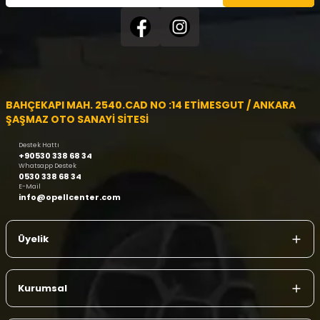
BAHÇEKAPI MAH. 2540.CAD NO :14 ETİMESGUT / ANKARA
ŞAŞMAZ OTO SANAYİ SİTESİ
Destek Hattı
+90530 338 68 34
Whatsapp Destek
0530 338 68 34
E-Mail
info@opellcenter.com
Üyelik
Kurumsal