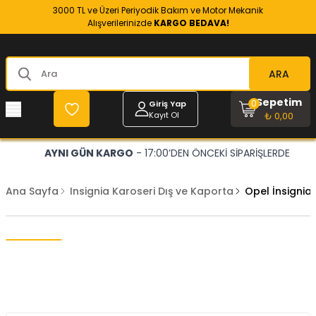
3000 TL ve Üzeri Periyodik Bakım ve Motor Mekanik
Alışverilerinizde
KARGO BEDAVA!
ARA
Sepetim
0
Giriş Yap
Kayıt Ol
₺ 0,00
AYNI GÜN KARGO
- 17:00’DEN ÖNCEKİ SİPARİŞLERDE
Ana Sayfa
Insignia Karoseri Dış ve Kaporta
Opel İnsignia