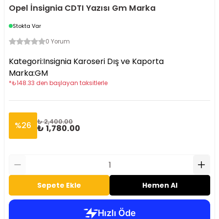
Opel İnsignia CDTI Yazısı Gm Marka
Stokta Var
0 Yorum
Kategori
:
Insignia Karoseri Dış ve Kaporta
Marka
:
GM
*
₺
148.33
den başlayan taksitlerle
₺ 2,400.00
%
26
₺ 1,780.00
Sepete Ekle
Hemen Al