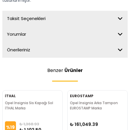
tasarlanmıştır.
Taksit Seçenekleri
Yorumlar
Önerileriniz
Benzer
Ürünler
İTHAL
EUROSTAMP
Opel İnsignia Sis Kapağı Sol
Opel İnsignia Arka Tampon
İTHAL Marka
EUROSTAMP Marka
₺ 1,368.93
₺ 161,049.39
%
19
₺ 1,102.50