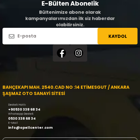
E-Bülten Abonelik
Bültenimize abone olarak
kampanyalarımızdan ilk siz haberdar
olabilirsiniz.
KAYDOL
BAHÇEKAPI MAH. 2540.CAD NO :14 ETİMESGUT / ANKARA
ŞAŞMAZ OTO SANAYİ SİTESİ
Destek Hattı
+90530 338 68 34
Whatsapp Destek
0530 338 68 34
E-Mail
info@opellcenter.com