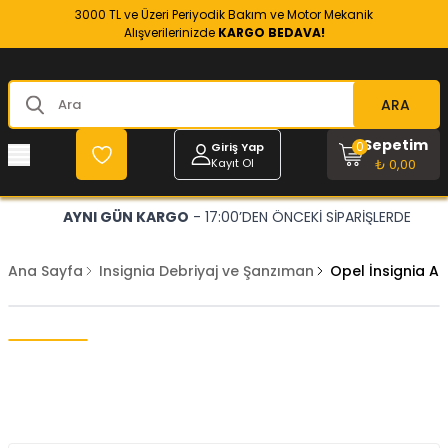
3000 TL ve Üzeri Periyodik Bakım ve Motor Mekanik
Alışverilerinizde
KARGO BEDAVA!
ARA
Sepetim
0
Giriş Yap
Kayıt Ol
₺ 0,00
AYNI GÜN KARGO
- 17:00’DEN ÖNCEKİ SİPARİŞLERDE
Ana Sayfa
Insignia Debriyaj ve Şanzıman
Opel İnsignia A