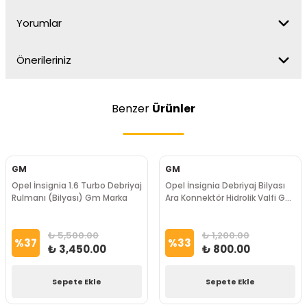
Yorumlar
Önerileriniz
Benzer
Ürünler
GM
GM
Opel İnsignia 1.6 Turbo Debriyaj
Opel İnsignia Debriyaj Bilyası
Rulmanı (Bilyası) Gm Marka
Ara Konnektör Hidrolik Valfi GM
Marka
₺ 5,500.00
₺ 1,200.00
%
37
%
33
₺ 3,450.00
₺ 800.00
Sepete Ekle
Sepete Ekle