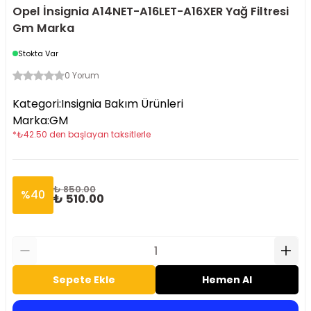
Opel İnsignia A14NET-A16LET-A16XER Yağ Filtresi
Gm Marka
Stokta Var
0 Yorum
Kategori
:
Insignia Bakım Ürünleri
Marka
:
GM
*
₺
42.50
den başlayan taksitlerle
₺ 850.00
%
40
₺ 510.00
Sepete Ekle
Hemen Al