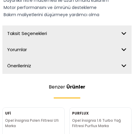
Dayanıklı filtre malzemesi ile uzun ömürlü kullanım
Motor performansını ve ömrünü destekleme
Bakım maliyetlerini düşürmeye yardımcı olma
Taksit Seçenekleri
Yorumlar
Önerileriniz
Benzer
Ürünler
UFİ
PURFLUX
Opel İnsignia Polen Filtresi Ufi
Opel İnsignia 1.6 Turbo Yağ
Marka
Filtresi Purflux Marka