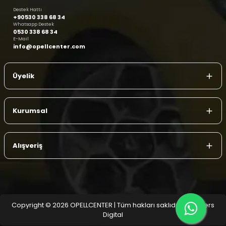
Destek Hattı
+90530 338 68 34
Whatsapp Destek
0530 338 68 34
E-Mail
info@opellcenter.com
Üyelik
Kurumsal
Alışveriş
Copyright © 2026 OPELLCENTER | Tüm hakları saklıdır.
| Reliefers
Digital