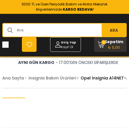
3000 TL ve Üzeri Periyodik Bakım ve Motor Mekanik
Alışverilerinizde
KARGO BEDAVA!
ARA
Sepetim
0
Giriş Yap
Kayıt Ol
₺ 0,00
AYNI GÜN KARGO
- 17:00’DEN ÖNCEKİ SİPARİŞLERDE
Ana Sayfa
Insignia Bakım Ürünleri
Opel İnsignia A14NET-A