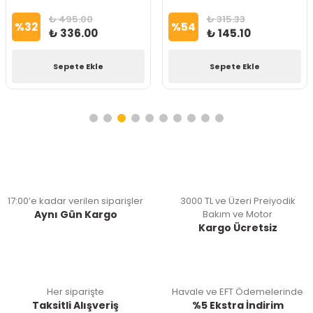
₺ 495.00
₺ 315.33
%
32
%
54
₺ 336.00
₺ 145.10
Sepete Ekle
Sepete Ekle
17:00’e kadar verilen siparişler
3000 TL ve Üzeri Preiyodik
Aynı Gün Kargo
Bakım ve Motor
Kargo Ücretsiz
Her siparişte
Havale ve EFT Ödemelerinde
Taksitli Alışveriş
%5 Ekstra İndirim