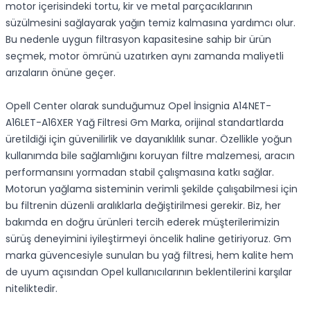
motor içerisindeki tortu, kir ve metal parçacıklarının
süzülmesini sağlayarak yağın temiz kalmasına yardımcı olur.
Bu nedenle uygun filtrasyon kapasitesine sahip bir ürün
seçmek, motor ömrünü uzatırken aynı zamanda maliyetli
arızaların önüne geçer.
Opell Center olarak sunduğumuz Opel İnsignia A14NET-
A16LET-A16XER Yağ Filtresi Gm Marka, orijinal standartlarda
üretildiği için güvenilirlik ve dayanıklılık sunar. Özellikle yoğun
kullanımda bile sağlamlığını koruyan filtre malzemesi, aracın
performansını yormadan stabil çalışmasına katkı sağlar.
Motorun yağlama sisteminin verimli şekilde çalışabilmesi için
bu filtrenin düzenli aralıklarla değiştirilmesi gerekir. Biz, her
bakımda en doğru ürünleri tercih ederek müşterilerimizin
sürüş deneyimini iyileştirmeyi öncelik haline getiriyoruz. Gm
marka güvencesiyle sunulan bu yağ filtresi, hem kalite hem
de uyum açısından Opel kullanıcılarının beklentilerini karşılar
niteliktedir.