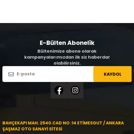
E-Bülten Abonelik
Bültenimize abone olarak
kampanyalarımızdan ilk siz haberdar
olabilirsiniz.
KAYDOL
BAHÇEKAPI MAH. 2540.CAD NO :14 ETİMESGUT / ANKARA
ŞAŞMAZ OTO SANAYİ SİTESİ