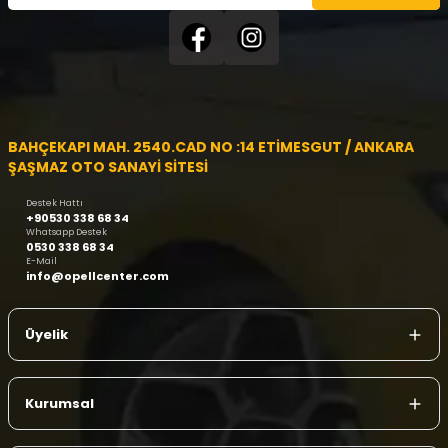
BAHÇEKAPI MAH. 2540.CAD NO :14 ETİMESGUT / ANKARA
ŞAŞMAZ OTO SANAYİ SİTESİ
Destek Hattı
+90530 338 68 34
Whatsapp Destek
0530 338 68 34
E-Mail
info@opellcenter.com
Üyelik
Kurumsal