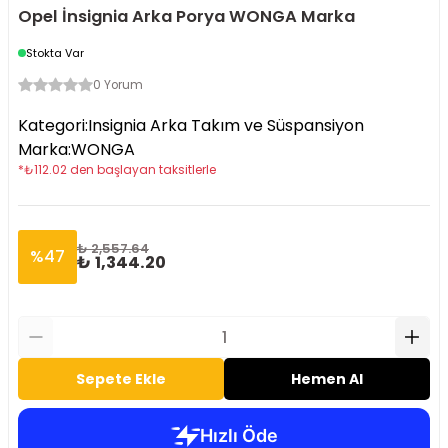
Opel İnsignia Arka Porya WONGA Marka
Stokta Var
0 Yorum
Kategori
:
Insignia Arka Takım ve Süspansiyon
Marka
:
WONGA
*
₺
112.02
den başlayan taksitlerle
₺ 2,557.64
%
47
₺ 1,344.20
Sepete Ekle
Hemen Al