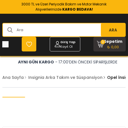
3000 TL ve Üzeri Periyodik Bakım ve Motor Mekanik
Alışverilerinizde
KARGO BEDAVA!
ARA
Sepetim
0
Giriş Yap
Kayıt Ol
₺ 0,00
AYNI GÜN KARGO
- 17:00’DEN ÖNCEKİ SİPARİŞLERDE
Ana Sayfa
Insignia Arka Takım ve Süspansiyon
Opel İnsi