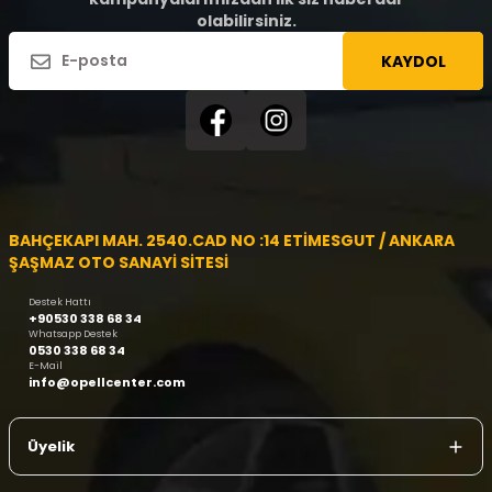
olabilirsiniz.
KAYDOL
BAHÇEKAPI MAH. 2540.CAD NO :14 ETİMESGUT / ANKARA
ŞAŞMAZ OTO SANAYİ SİTESİ
Destek Hattı
+90530 338 68 34
Whatsapp Destek
0530 338 68 34
E-Mail
info@opellcenter.com
Üyelik