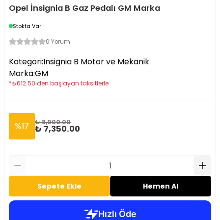
Opel İnsignia B Gaz Pedalı GM Marka
Stokta Var
0 Yorum
Kategori
:
Insignia B Motor ve Mekanik
Marka
:
GM
*
₺
612.50
den başlayan taksitlerle
₺ 8,900.00
%
17
₺ 7,350.00
Sepete Ekle
Hemen Al