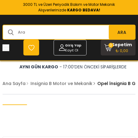
3000 TL ve Üzeri Periyodik Bakım ve Motor Mekanik
Alışverilerinizde
KARGO BEDAVA!
ARA
Sepetim
0
Giriş Yap
Kayıt Ol
₺ 0,00
AYNI GÜN KARGO
- 17:00’DEN ÖNCEKİ SİPARİŞLERDE
Ana Sayfa
Insignia B Motor ve Mekanik
Opel İnsignia B G