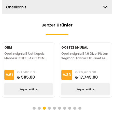
Önerileriniz
Benzer
Ürünler
OEM
GOETZE&NÜRAL
Opel İnsignia B Üst Kapak
Opel İnsignia B 1.6 Dizel Piston
Memesi 1.5SFT 1.4XFT OEM
Segman Takımı STD Goetze
Marka
Nüral Marka
₺ 1,500.00
₺ 26,400.00
%
61
%
33
₺ 585.00
₺ 17,745.00
Sepete Ekle
Sepete Ekle