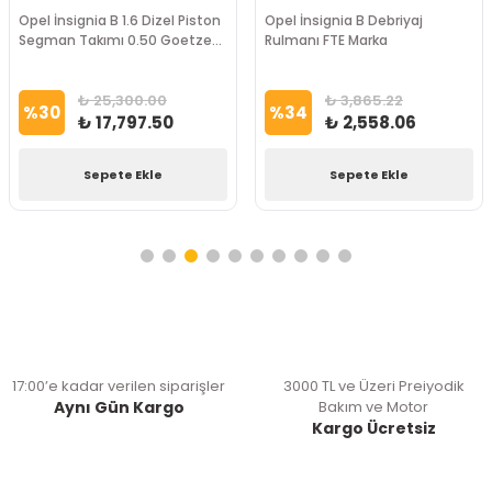
Opel İnsignia B 1.6 Dizel Piston
Opel İnsignia B Debriyaj
Segman Takımı 0.50 Goetze
Rulmanı FTE Marka
Nüral Marka
₺ 25,300.00
₺ 3,865.22
%
30
%
34
₺ 17,797.50
₺ 2,558.06
Sepete Ekle
Sepete Ekle
17:00’e kadar verilen siparişler
3000 TL ve Üzeri Preiyodik
Aynı Gün Kargo
Bakım ve Motor
Kargo Ücretsiz