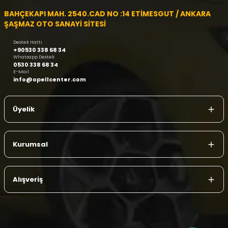
BAHÇEKAPI MAH. 2540.CAD NO :14 ETİMESGUT / ANKARA
ŞAŞMAZ OTO SANAYİ SİTESİ
Destek Hattı
+90530 338 68 34
Whatsapp Destek
0530 338 68 34
E-Mail
info@opellcenter.com
Üyelik
Kurumsal
Alışveriş