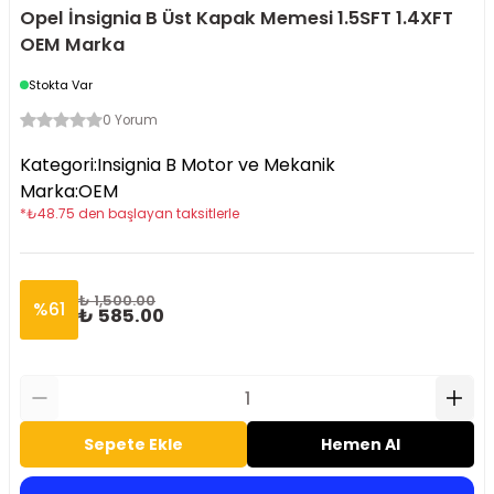
Opel İnsignia B Üst Kapak Memesi 1.5SFT 1.4XFT
OEM Marka
Stokta Var
0 Yorum
Kategori
:
Insignia B Motor ve Mekanik
Marka
:
OEM
*
₺
48.75
den başlayan taksitlerle
₺ 1,500.00
%
61
₺ 585.00
Sepete Ekle
Hemen Al