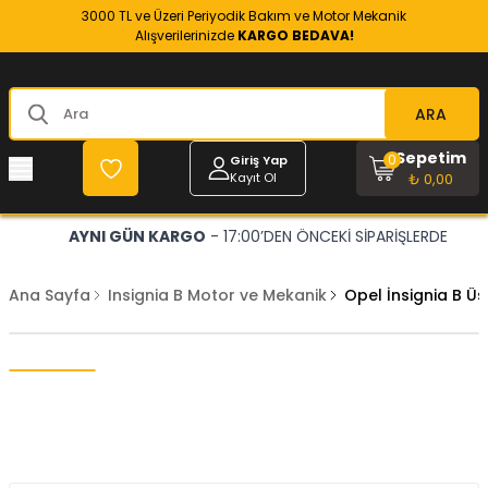
3000 TL ve Üzeri Periyodik Bakım ve Motor Mekanik
Alışverilerinizde
KARGO BEDAVA!
ARA
Sepetim
0
Giriş Yap
Kayıt Ol
₺ 0,00
AYNI GÜN KARGO
- 17:00’DEN ÖNCEKİ SİPARİŞLERDE
Ana Sayfa
Insignia B Motor ve Mekanik
Opel İnsignia B Ü