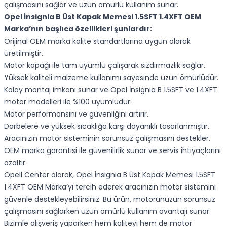
çalışmasını sağlar ve uzun ömürlü kullanım sunar.
Opel İnsignia B Üst Kapak Memesi 1.5SFT 1.4XFT OEM
Marka’nın başlıca özellikleri şunlardır:
Orijinal OEM marka kalite standartlarına uygun olarak
üretilmiştir.
Motor kapağı ile tam uyumlu çalışarak sızdırmazlık sağlar.
Yüksek kaliteli malzeme kullanımı sayesinde uzun ömürlüdür.
Kolay montaj imkanı sunar ve Opel İnsignia B 1.5SFT ve 1.4XFT
motor modelleri ile %100 uyumludur.
Motor performansını ve güvenliğini artırır.
Darbelere ve yüksek sıcaklığa karşı dayanıklı tasarlanmıştır.
Aracınızın motor sisteminin sorunsuz çalışmasını destekler.
OEM marka garantisi ile güvenilirlik sunar ve servis ihtiyaçlarını
azaltır.
Opell Center olarak, Opel İnsignia B Üst Kapak Memesi 1.5SFT
1.4XFT OEM Marka’yı tercih ederek aracınızın motor sistemini
güvenle destekleyebilirsiniz. Bu ürün, motorunuzun sorunsuz
çalışmasını sağlarken uzun ömürlü kullanım avantajı sunar.
Bizimle alışveriş yaparken hem kaliteyi hem de motor