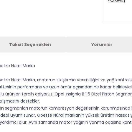
Paylaş
Taksit Seçenekleri
Yorumlar
oetze Nüral Marka
tze Nüral Marka, motorun sıkıştırma verimliliğini ve yağ kontrolü
kalitesinin performans ve uzun ömür açısından ne kadar belirleyic
 ürünleri tercih ediyoruz. Opel İnsignia B 1.6 Dizel Piston Segma
lışmasını destekler.
ton segmanları motorun kompresyon değerlerinin korunmasında krit
çin ideal uyum sunar. Goetze Nüral markanın yüksek üretim hassasi
yardımcı olur. Aynı zamanda motor yağının yanma odasına kontrol