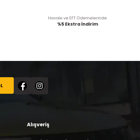
Havale ve EFT Ödemelerinde
%5 Ekstra İndirim
L
Alışveriş