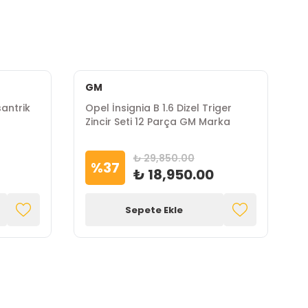
GM
P
santrik
Opel İnsignia B 1.6 Dizel Triger
O
Zincir Seti 12 Parça GM Marka
D
M
₺ 29,850.00
%
37
₺ 18,950.00
Sepete Ekle