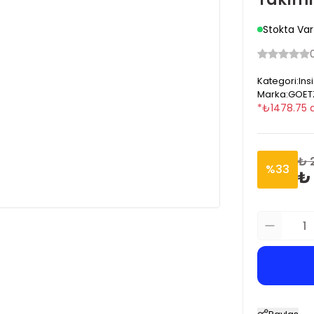
Stokta Var
Kategori
:
Ins
Marka
:
GOET
*
₺
1478.75
₺ 
%
33
₺ 