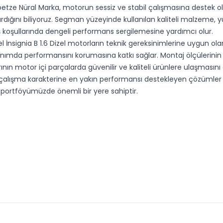
oetze Nüral Marka, motorun sessiz ve stabil çalışmasına destek ol
rtırdığını biliyoruz. Segman yüzeyinde kullanılan kaliteli malzeme
ş koşullarında dengeli performans sergilemesine yardımcı olur.
İnsignia B 1.6 Dizel motorların teknik gereksinimlerine uygun olar
lanımda performansını korumasına katkı sağlar. Montaj ölçülerini
arının motor içi parçalarda güvenilir ve kaliteli ürünlere ulaşmasın
çalışma karakterine en yakın performansı destekleyen çözümler su
portföyümüzde önemli bir yere sahiptir.