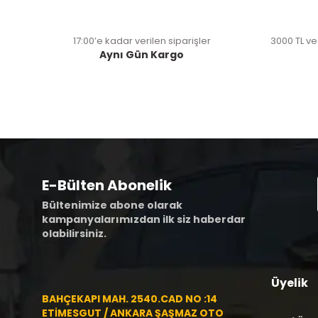
17:00’e kadar verilen siparişler
3000 TL ve
Aynı Gün Kargo
E-Bülten Abonelik
Bültenimize abone olarak
kampanyalarımızdan ilk siz haberdar
olabilirsiniz.
Üyelik
BAHÇEKAPI MAH. 2540.CAD NO :14
ETİMESGUT / ANKARA ŞAŞMAZ OTO