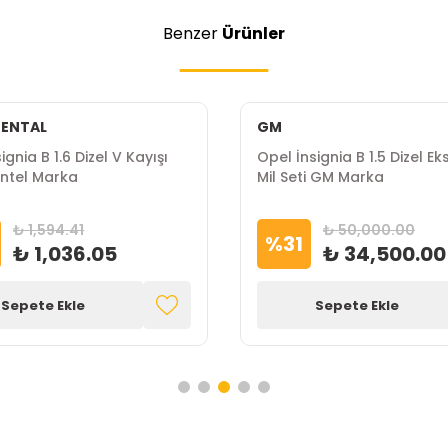
Benzer
Ürünler
ENTAL
GM
ignia B 1.6 Dizel V Kayışı
Opel İnsignia B 1.5 Dizel Ek
ntel Marka
Mil Seti GM Marka
₺ 1,594.41
₺ 50,000.00
%
31
₺ 1,036.05
₺ 34,500.00
Sepete Ekle
Sepete Ekle