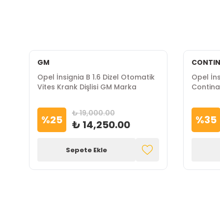
GM
CONTIN
Opel İnsignia B 1.6 Dizel Otomatik
Opel İns
Vites Krank Dişlisi GM Marka
Contina
₺ 19,000.00
%
25
%
35
₺ 14,250.00
Sepete Ekle