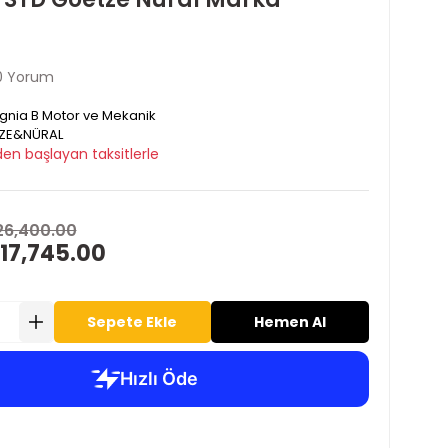
0 Yorum
ignia B Motor ve Mekanik
ZE&NÜRAL
den başlayan taksitlerle
26,400.00
17,745.00
Sepete Ekle
Hemen Al