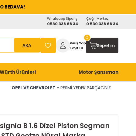
O BEDAVA!
Whatsapp Sipariş
Çağrı Merkezi
0530 338 68 34
0 530 338 68 34
0
Giriş Yap
ARA
Sepetim
Kayıt Ol
Würth Ürünleri
Motor Şanzıman
OPEL VE CHEVROLET
- RESMİ YEDEK PARÇACINIZ
signia B 1.6 Dizel Piston Segman
 STD Goetze Nüral Marka