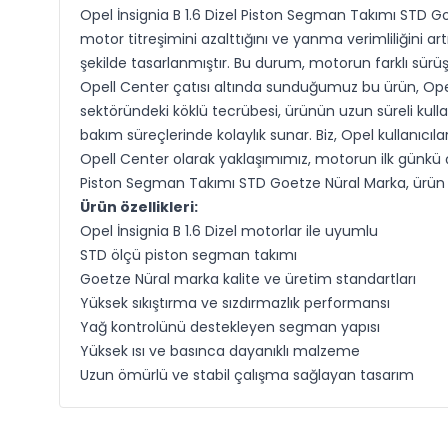
Opel İnsignia B 1.6 Dizel Piston Segman Takımı STD G
motor titreşimini azalttığını ve yanma verimliliğini a
şekilde tasarlanmıştır. Bu durum, motorun farklı sürü
Opell Center çatısı altında sunduğumuz bu ürün, Opel 
sektöründeki köklü tecrübesi, ürünün uzun süreli kul
bakım süreçlerinde kolaylık sunar. Biz, Opel kullanıcıl
Opell Center olarak yaklaşımımız, motorun ilk günkü 
Piston Segman Takımı STD Goetze Nüral Marka, ürün 
Ürün özellikleri:
Opel İnsignia B 1.6 Dizel motorlar ile uyumlu
STD ölçü piston segman takımı
Goetze Nüral marka kalite ve üretim standartları
Yüksek sıkıştırma ve sızdırmazlık performansı
Yağ kontrolünü destekleyen segman yapısı
Yüksek ısı ve basınca dayanıklı malzeme
Uzun ömürlü ve stabil çalışma sağlayan tasarım