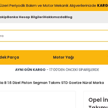
Üzeri Periyodik Bakım ve Motor Mekanik Alışverilerinizde
KARG
akip
Banka Hesap Bilgileri
Hakkımızda
Blog
dek Parça
Motor Yağı
AYNI GÜN KARGO
- 17:00’DEN ÖNCEKİ SİPARİŞLERDE
nia B 1.6 Dizel Piston Segman Takımı STD Goetze Nüral Marka
Opel İn
Takımı