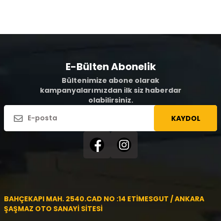
E-Bülten Abonelik
Bültenimize abone olarak
kampanyalarımızdan ilk siz haberdar
olabilirsiniz.
KAYDOL
BAHÇEKAPI MAH. 2540.CAD NO :14 ETİMESGUT / ANKARA
ŞAŞMAZ OTO SANAYİ SİTESİ