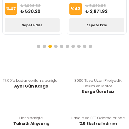
₺ 1,006.58
₺ 5,032.85
%
47
%
43
₺ 530.20
₺ 2,871.92
Sepete Ekle
Sepete Ekle
17:00’e kadar verilen siparişler
3000 TL ve Üzeri Preiyodik
Aynı Gün Kargo
Bakım ve Motor
Kargo Ücretsiz
Her siparişte
Havale ve EFT Ödemelerinde
Taksitli Alışveriş
%5 Ekstra İndirim