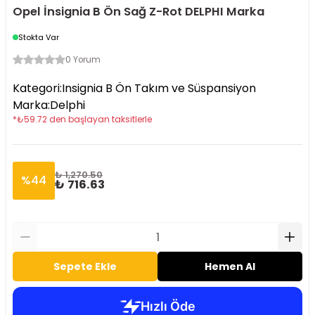
Opel İnsignia B Ön Sağ Z-Rot DELPHI Marka
Stokta Var
0 Yorum
Kategori
:
Insignia B Ön Takım ve Süspansiyon
Marka
:
Delphi
*
₺
59.72
den başlayan taksitlerle
₺ 1,270.50
%
44
₺ 716.63
Sepete Ekle
Hemen Al