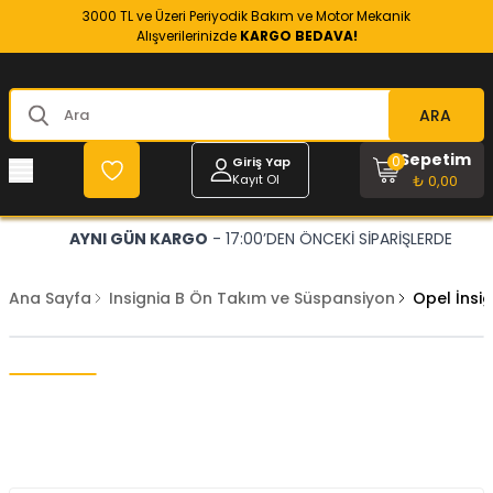
3000 TL ve Üzeri Periyodik Bakım ve Motor Mekanik
Alışverilerinizde
KARGO BEDAVA!
ARA
Sepetim
0
Giriş Yap
Kayıt Ol
₺ 0,00
AYNI GÜN KARGO
- 17:00’DEN ÖNCEKİ SİPARİŞLERDE
Ana Sayfa
Insignia B Ön Takım ve Süspansiyon
Opel İnsi