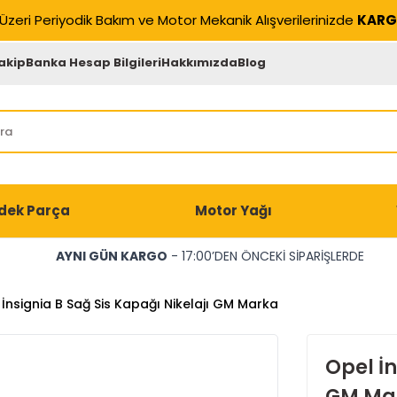
Üzeri Periyodik Bakım ve Motor Mekanik Alışverilerinizde
KARG
akip
Banka Hesap Bilgileri
Hakkımızda
Blog
dek Parça
Motor Yağı
AYNI GÜN KARGO
- 17:00’DEN ÖNCEKİ SİPARİŞLERDE
İnsignia B Sağ Sis Kapağı Nikelajı GM Marka
Opel İn
GM Ma