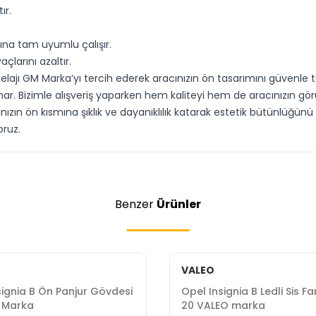
ır.
mına tam uyumlu çalışır.
çlarını azaltır.
kelajı GM Marka’yı tercih ederek aracınızın ön tasarımını güvenle t
r. Bizimle alışveriş yaparken hem kaliteyi hem de aracınızın görü
ızın ön kısmına şıklık ve dayanıklılık katarak estetik bütünlüğünü art
ruz.
Benzer
Ürünler
VALEO
signia B Ön Panjur Gövdesi
Opel Insignia B Ledli Sis Fa
L Marka
20 VALEO marka