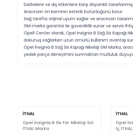
Darbelere ve dış etkenlere karşı dayanıklı tasarlanmışt
Aracınızın ön kısmının estetik bütünlüğünü korur.
Sağ tarafta orijinal uyum sağlar ve aracınızın tasarı
GM marka garantisi ile güvenilirlik sunar ve servis ihtiya
Opell Center olarak, Opel İnsignia B Sağ Sis Kapağı Ni
dokunuş sağlarken uzun ömürlü kullanım avantajı suna
Opel İnsignia B Sağ Sis Kapağı Nikelajı GM Marka, aracın
yedek parça deneyimini sunmaktan mutluluk duyuyo
İTHAL
İTHAL
Opel İnsignia B Sis Far Nikelajı Sol
Opel İn
İTHAL Marka
İç İTHA