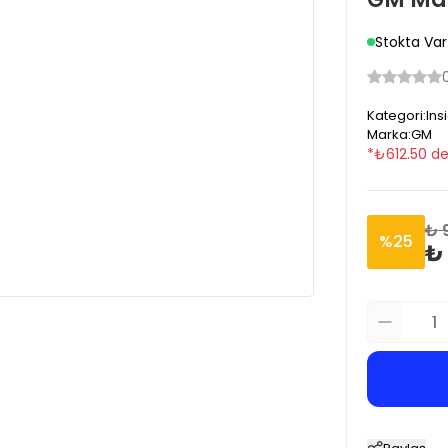
Stokta Var
Kategori
:
Ins
Marka
:
GM
*
₺
612.50
de
₺ 
%
25
₺