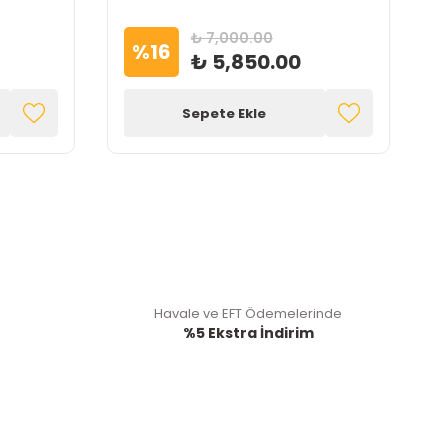
₺ 7,000.00
%
16
₺ 5,850.00
Sepete Ekle
Havale ve EFT Ödemelerinde
%5 Ekstra İndirim