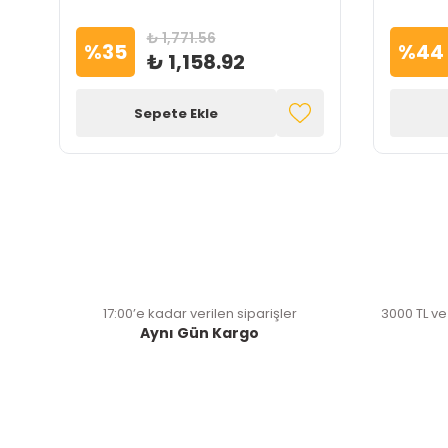
₺ 1,771.56
%
35
%
44
₺ 1,158.92
Sepete Ekle
17:00’e kadar verilen siparişler
3000 TL ve
Aynı Gün Kargo