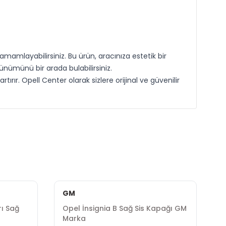
amamlayabilirsiniz. Bu ürün, aracınıza estetik bir
nümünü bir arada bulabilirsiniz.
ırır. Opell Center olarak sizlere orijinal ve güvenilir
GM
İ
rı Sağ
Opel İnsignia B Sağ Sis Kapağı GM
O
Marka
İ