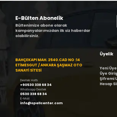
E-Bülten Abonelik
Bültenimize abone olarak
kampanyalarımızdan ilk siz haberdar
olabilirsiniz.
Üyelik
BAHÇEKAPI MAH. 2540.CAD NO :14
ETİMESGUT / ANKARA ŞAŞMAZ OTO
Yeni Üye
SANAYİ SİTESİ
Üye Giriş
Şifremi
Destek Hattı
Hesap S
+90530 338 68 34
Whatsapp Destek
0530 338 68 34
E-Mail
info@opellcenter.com