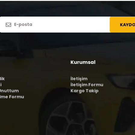
KAYDO
Kurumsal
lik
İletişim
i
İletişim Formu
 Unuttum
Kargo Takip
ilme Formu