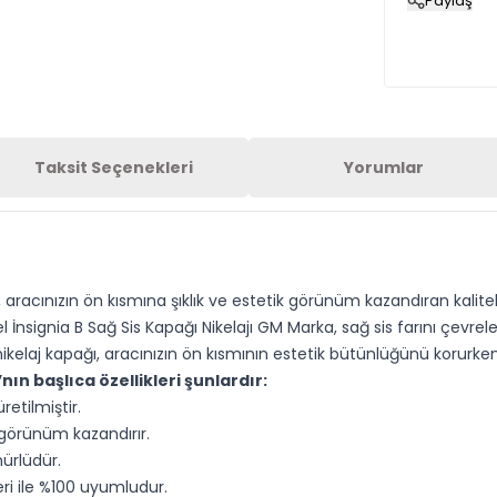
Paylaş
Taksit Seçenekleri
Yorumlar
, aracınızın ön kısmına şıklık ve estetik görünüm kazandıran kalitel
l İnsignia B Sağ Sis Kapağı Nikelajı GM Marka, sağ sis farını çev
ikelaj kapağı, aracınızın ön kısmının estetik bütünlüğünü korurken
ın başlıca özellikleri şunlardır:
etilmiştir.
r görünüm kazandırır.
ürlüdür.
ri ile %100 uyumludur.