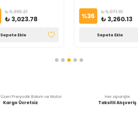
₺ 5,395.21
₺ 5,071.10
%
36
₺ 3,023.78
₺ 3,260.13
Sepete Ekle
Sepete Ekle
 Üzeri Preiyodik Bakım ve Motor
Her siparişte
Kargo Ücretsiz
Taksitli Alışveriş