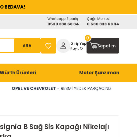
O BEDAVA!
Whatsapp Sipariş
Çağrı Merkezi
0530 338 68 34
0 530 338 68 34
0
Giriş Yap
ARA
Sepetim
Kayıt Ol
Würth Ürünleri
Motor Şanzıman
OPEL VE CHEVROLET
- RESMİ YEDEK PARÇACINIZ
signia B Sağ Sis Kapağı Nikelajı
rka