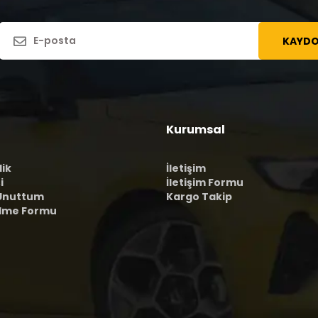
KAYDO
Kurumsal
lik
İletişim
i
İletişim Formu
 Unuttum
Kargo Takip
ilme Formu