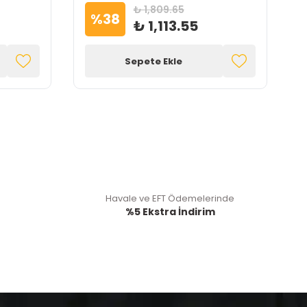
₺ 1,809.65
%
38
₺ 1,113.55
Sepete Ekle
Havale ve EFT Ödemelerinde
%5 Ekstra İndirim