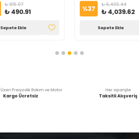
₺ 915.07
₺ 6,405.44
%
37
₺ 490.91
₺ 4,039.62
Sepete Ekle
Sepete Ekle
 Üzeri Preiyodik Bakım ve Motor
Her siparişte
Kargo Ücretsiz
Taksitli Alışveriş