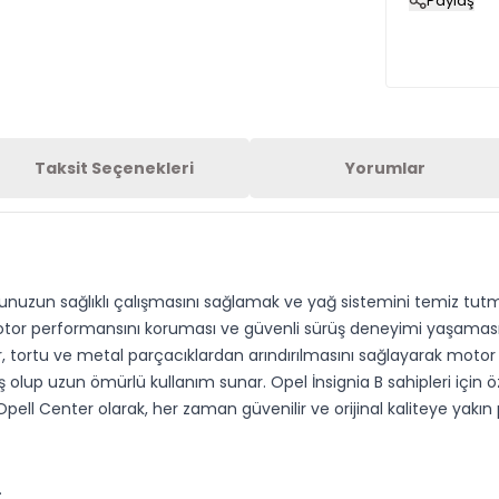
Paylaş
Taksit Seçenekleri
Yorumlar
unuzun sağlıklı çalışmasını sağlamak ve yağ sistemini temiz tutmak
motor performansını koruması ve güvenli sürüş deneyimi yaşaması iç
kir, tortu ve metal parçacıklardan arındırılmasını sağlayarak moto
ş olup uzun ömürlü kullanım sunar. Opel İnsignia B sahipleri için ö
. Opell Center olarak, her zaman güvenilir ve orijinal kaliteye yakın
.