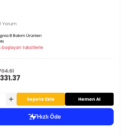
0 Yorum
ignia B Bakım Ürünleri
ON
 başlayan taksitlerle
704.61
331.37
Sepete Ekle
Hemen Al