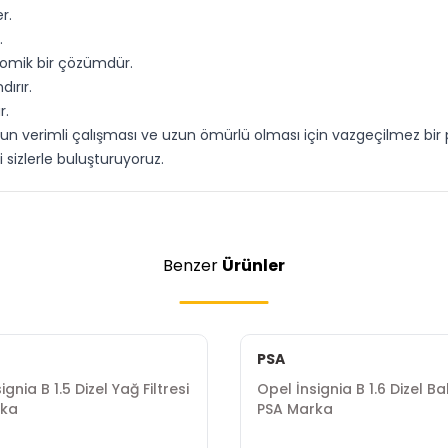
r.
.
nomik bir çözümdür.
ırır.
r.
zun verimli çalışması ve uzun ömürlü olması için vazgeçilmez bir
i sizlerle buluşturuyoruz.
Benzer
Ürünler
PSA
ignia B 1.5 Dizel Yağ Filtresi
Opel İnsignia B 1.6 Dizel Ba
rka
PSA Marka