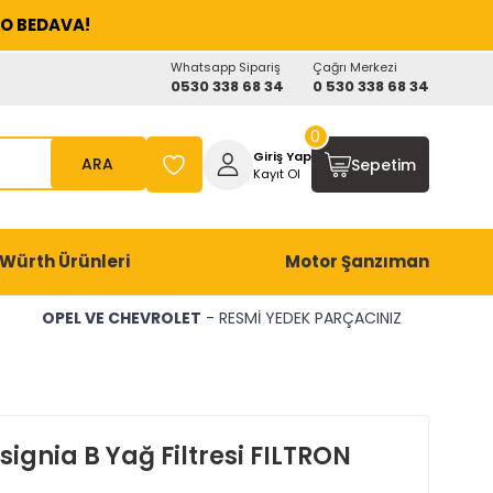
O BEDAVA!
Whatsapp Sipariş
Çağrı Merkezi
0530 338 68 34
0 530 338 68 34
0
Giriş Yap
ARA
Sepetim
Kayıt Ol
Würth Ürünleri
Motor Şanzıman
OPEL VE CHEVROLET
- RESMİ YEDEK PARÇACINIZ
signia B Yağ Filtresi FILTRON