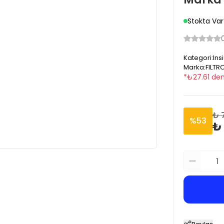
Stokta Var
Kategori
:
Ins
Marka
:
FILTR
*
₺
27.61
den
₺ 
%
53
₺ 