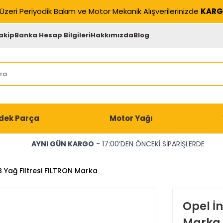
Üzeri Periyodik Bakım ve Motor Mekanik Alışverilerinizde
KARG
akip
Banka Hesap Bilgileri
Hakkımızda
Blog
dek Parça
Motor Yağı
AYNI GÜN KARGO
- 17:00’DEN ÖNCEKİ SİPARİŞLERDE
B Yağ Filtresi FILTRON Marka
Opel İn
Marka