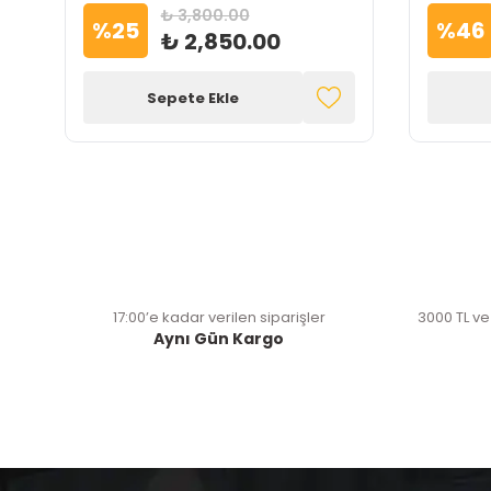
₺ 3,800.00
%
25
%
46
₺ 2,850.00
Sepete Ekle
17:00’e kadar verilen siparişler
3000 TL ve
Aynı Gün Kargo