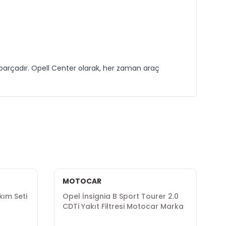
 parçadır. Opell Center olarak, her zaman araç
MOTOCAR
U
kım Seti
Opel İnsignia B Sport Tourer 2.0
O
CDTi Yakıt Filtresi Motocar Marka
M