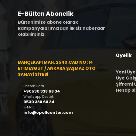
E-Bülten Abonelik
Bültenimize abone olarak
kampanyalarımızdan ilk siz haberdar
olabilirsiniz.
Üyelik
BAHÇEKAPI MAH. 2540.CAD NO :14
ETİMESGUT / ANKARA ŞAŞMAZ OTO
Yeni Üye
SANAYİ SİTESİ
Üye Giriş
Şifremi
Destek Hattı
Hesap S
+90530 338 68 34
Whatsapp Destek
0530 338 68 34
E-Mail
info@opellcenter.com