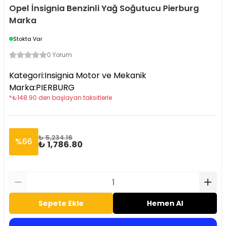
Opel İnsignia Benzinli Yağ Soğutucu Pierburg
Marka
Stokta Var
0 Yorum
Kategori
:
Insignia Motor ve Mekanik
Marka
:
PIERBURG
*
₺
148.90
den başlayan taksitlerle
₺ 5,234.16
%
66
₺ 1,786.80
Sepete Ekle
Hemen Al