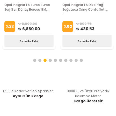
Opel İnsignia 1.6 Turbo Turbo
Opel İnsignia 1.6 Dizel Yağ
Sarj Geri Dönüş Borusu GM
Soğutucu Oring Conta Seti
Marka
İthal Marka
₺ 8,900.00
₺ 892.75
%
23
%
52
₺ 6,850.00
₺ 430.53
Sepete Ekle
Sepete Ekle
17:00’e kadar verilen siparişler
3000 TL ve Üzeri Preiyodik
Aynı Gün Kargo
Bakım ve Motor
Kargo Ücretsiz