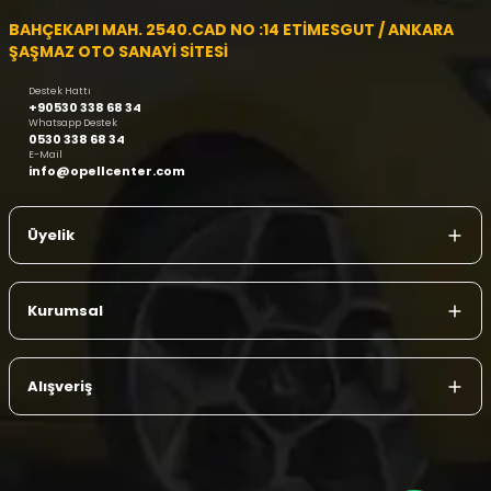
BAHÇEKAPI MAH. 2540.CAD NO :14 ETİMESGUT / ANKARA
ŞAŞMAZ OTO SANAYİ SİTESİ
Destek Hattı
+90530 338 68 34
Whatsapp Destek
0530 338 68 34
E-Mail
info@opellcenter.com
Üyelik
Kurumsal
Alışveriş