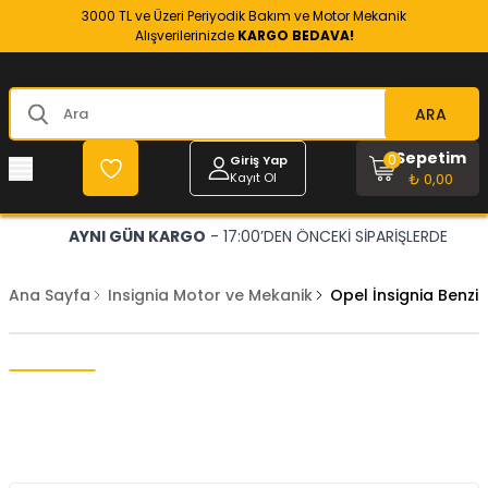
3000 TL ve Üzeri Periyodik Bakım ve Motor Mekanik
Alışverilerinizde
KARGO BEDAVA!
ARA
Sepetim
0
Giriş Yap
Kayıt Ol
₺ 0,00
AYNI GÜN KARGO
- 17:00’DEN ÖNCEKİ SİPARİŞLERDE
Ana Sayfa
Insignia Motor ve Mekanik
Opel İnsignia Benzi