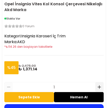
Opel İnsignia Vites Kol Konsol Çerçevesi Nikelajlı
Akd Marka
Stokta Var
0 Yorum
Kategori
:
Insignia Karoseri İç Trim
Marka
:
AKD
*
₺
114.26
den başlayan taksitlerle
₺ 2,475.00
%
45
₺ 1,371.14
Sepete Ekle
Hemen Al