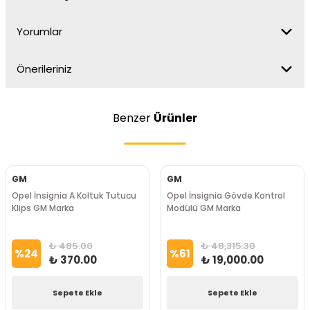
Yorumlar
Önerileriniz
Benzer
Ürünler
GM
GM
Opel İnsignia A Koltuk Tutucu
Opel İnsignia Gövde Kontrol
Klips GM Marka
Modülü GM Marka
₺ 485.00
₺ 48,315.30
%
24
%
61
₺ 370.00
₺ 19,000.00
Sepete Ekle
Sepete Ekle