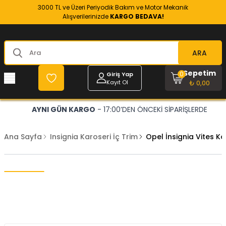
3000 TL ve Üzeri Periyodik Bakım ve Motor Mekanik
Alışverilerinizde
KARGO BEDAVA!
ARA
Sepetim
0
Giriş Yap
Kayıt Ol
₺ 0,00
AYNI GÜN KARGO
- 17:00’DEN ÖNCEKİ SİPARİŞLERDE
Ana Sayfa
Insignia Karoseri İç Trim
Opel İnsignia Vites K