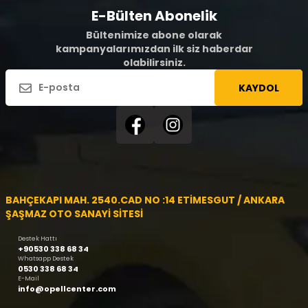
E-Bülten Abonelik
Bültenimize abone olarak
kampanyalarımızdan ilk siz haberdar
olabilirsiniz.
KAYDOL
BAHÇEKAPI MAH. 2540.CAD NO :14 ETİMESGUT / ANKARA
ŞAŞMAZ OTO SANAYİ SİTESİ
Destek Hattı
+90530 338 68 34
Whatsapp Destek
0530 338 68 34
E-Mail
info@opellcenter.com