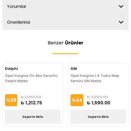
Yorumlar
Önerileriniz
Benzer
Ürünler
Delphi
GM
Opel İnsignia Ön Abs Sensörü
Opel İnsignia 1.4 Turbo Map
Delphi Marka
Senörü GM Marka
₺ 1,996.50
₺ 2,850.00
%
39
%
44
₺ 1,212.75
₺ 1,590.00
Sepete Ekle
Sepete Ekle