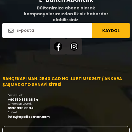
Bültenimize abone olarak
kampanyalarımızdan ilk siz haberdar
olabilirsiniz.
KAYDOL
BAHÇEKAPI MAH. 2540.CAD NO :14 ETİMESGUT / ANKARA
ŞAŞMAZ OTO SANAYİ SİTESİ
Destek Hattı
+90530 338 68 34
Whatsapp Destek
0530 338 68 34
E-Mail
info@opellcenter.com