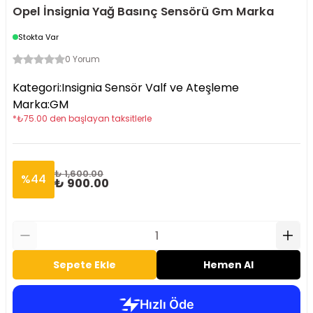
Opel İnsignia Yağ Basınç Sensörü Gm Marka
Stokta Var
0 Yorum
Kategori
:
Insignia Sensör Valf ve Ateşleme
Marka
:
GM
*
₺
75.00
den başlayan taksitlerle
₺ 1,600.00
%
44
₺ 900.00
Sepete Ekle
Hemen Al