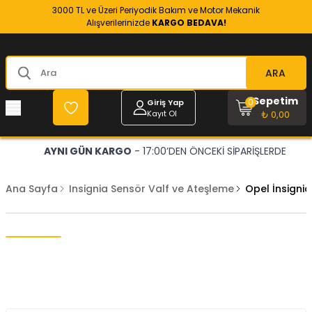
3000 TL ve Üzeri Periyodik Bakım ve Motor Mekanik
Alışverilerinizde
KARGO BEDAVA!
ARA
Sepetim
0
Giriş Yap
Kayıt Ol
₺ 0,00
AYNI GÜN KARGO
- 17:00’DEN ÖNCEKİ SİPARİŞLERDE
Ana Sayfa
Insignia Sensör Valf ve Ateşleme
Opel İnsigni