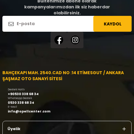
Bültenimize abone olarak
kampanyalarımızdan ilk siz haberdar
olabilirsiniz.
KAYDOL
BAHÇEKAPI MAH. 2540.CAD NO :14 ETİMESGUT / ANKARA
ŞAŞMAZ OTO SANAYİ SİTESİ
Destek Hattı
+90530 338 68 34
Whatsapp Destek
0530 338 68 34
E-Mail
info@opellcenter.com
Üyelik