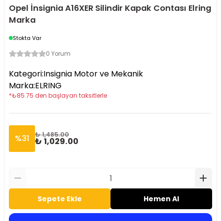
Opel İnsignia A16XER Silindir Kapak Contası Elring
Marka
Stokta Var
0 Yorum
Kategori
:
Insignia Motor ve Mekanik
Marka
:
ELRING
*
₺
85.75
den başlayan taksitlerle
₺ 1,485.00
%
31
₺ 1,029.00
Sepete Ekle
Hemen Al