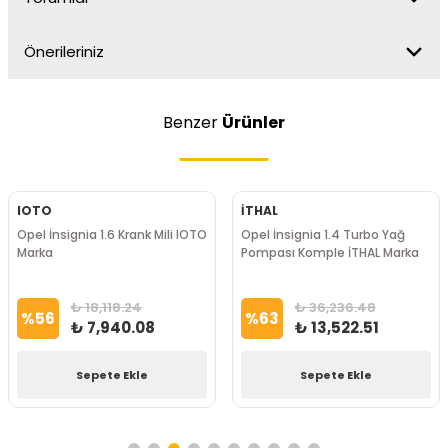
Önerileriniz
Benzer
Ürünler
IOTO
İTHAL
Opel İnsignia 1.6 Krank Mili IOTO
Opel İnsignia 1.4 Turbo Yağ
Marka
Pompası Komple İTHAL Marka
₺ 18,118.24
₺ 36,236.48
%
56
%
63
₺ 7,940.08
₺ 13,522.51
Sepete Ekle
Sepete Ekle