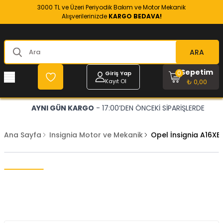
3000 TL ve Üzeri Periyodik Bakım ve Motor Mekanik
Alışverilerinizde
KARGO BEDAVA!
ARA
Sepetim
0
Giriş Yap
Kayıt Ol
₺ 0,00
AYNI GÜN KARGO
- 17:00’DEN ÖNCEKİ SİPARİŞLERDE
Ana Sayfa
Insignia Motor ve Mekanik
Opel İnsignia A16XER