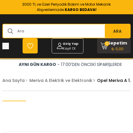
3000 TL ve Üzeri Periyodik Bakım ve Motor Mekanik
Alışverilerinizde
KARGO BEDAVA!
ARA
Sepetim
0
Giriş Yap
Kayıt Ol
₺ 0,00
AYNI GÜN KARGO
- 17:00’DEN ÖNCEKİ SİPARİŞLERDE
Ana Sayfa
Meriva A Elektrik ve Elektronik
Opel Meriva A 1.