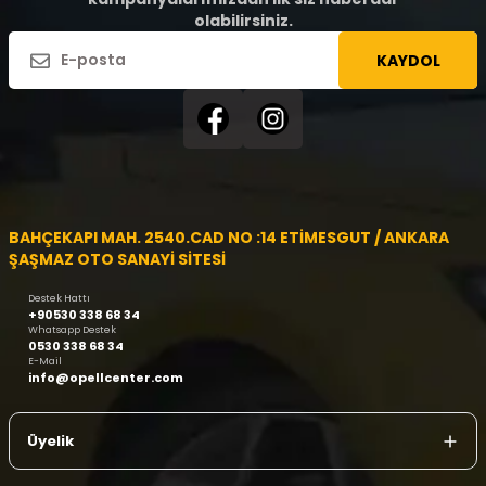
olabilirsiniz.
KAYDOL
BAHÇEKAPI MAH. 2540.CAD NO :14 ETİMESGUT / ANKARA
ŞAŞMAZ OTO SANAYİ SİTESİ
Destek Hattı
+90530 338 68 34
Whatsapp Destek
0530 338 68 34
E-Mail
info@opellcenter.com
Üyelik