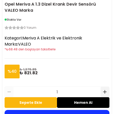
Opel Meriva A 1.3 Dizel Krank Devir Sensörü
VALEO Marka
Stokta Var
0 Yorum
Kategori
:
Meriva A Elektrik ve Elektronik
Marka
:
VALEO
*
₺
68.48
den başlayan taksitlerle
₺ 1,375.85
%
40
₺ 821.82
Sepete Ekle
Hemen Al