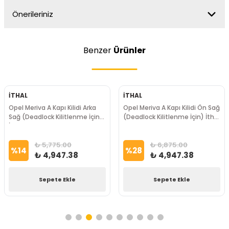
Önerileriniz
Benzer
Ürünler
İTHAL
İTHAL
Opel Meriva A Kapı Kilidi Arka
Opel Meriva A Kapı Kilidi Ön Sağ
Sağ (Deadlock Kilitlenme İçin)
(Deadlock Kilitlenme İçin) İthal
İthal Marka
Marka
₺ 5,775.00
₺ 6,875.00
%
14
%
28
₺ 4,947.38
₺ 4,947.38
Sepete Ekle
Sepete Ekle