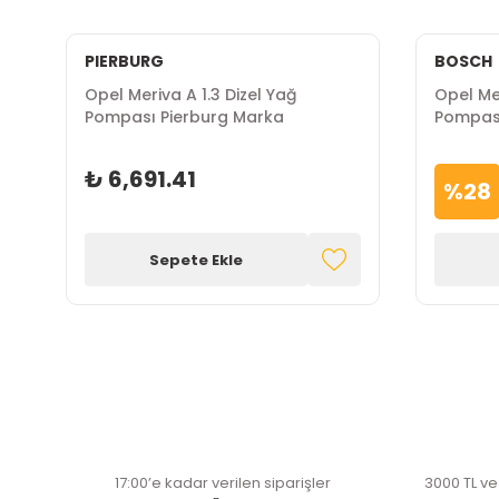
PIERBURG
BOSCH
Opel Meriva A 1.3 Dizel Yağ
Opel Me
Pompası Pierburg Marka
Pompas
Bosch 
₺ 6,691.41
%
28
Sepete Ekle
17:00’e kadar verilen siparişler
3000 TL ve