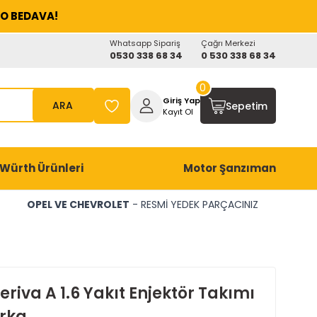
O BEDAVA!
Whatsapp Sipariş
Çağrı Merkezi
0530 338 68 34
0 530 338 68 34
0
Giriş Yap
ARA
Sepetim
Kayıt Ol
Würth Ürünleri
Motor Şanzıman
OPEL VE CHEVROLET
- RESMİ YEDEK PARÇACINIZ
riva A 1.6 Yakıt Enjektör Takımı
rka