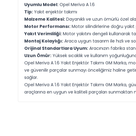
Uyumlu Model:
Opel Meriva A 1.6
Tip:
Yakıt enjektör takımı
Malzeme Kalitesi:
Dayanıklı ve uzun ömürlü özel ala
Motor Performansı:
Motor silindirlerine doğru yakı
Yakıt Verimliliği:
Motor yakıtını dengeli kullanarak ta
Montaj Kolaylığı:
Araca uygun tasarım ile hızlı ve 
Orijinal Standartlara Uyum:
Aracınızın fabrika sta
Uzun Ömür:
Yüksek sıcaklık ve kullanım yoğunluğuna
Opel Meriva A 1.6 Yakıt Enjektör Takımı GM Marka, moto
ve güvenilir parçalar sunmayı önceliğimiz haline get
sağlar.
Opel Meriva A 1.6 Yakıt Enjektör Takımı GM Marka, güve
araçlarına en uygun ve kaliteli parçaları sunmaktan