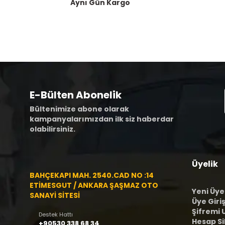
Aynı Gün Kargo
E-Bülten Abonelik
Bültenimize abone olarak
kampanyalarımızdan ilk siz haberdar
olabilirsiniz.
Üyelik
BAHÇEKAPI MAH. 2540.CAD NO :14
ETİMESGUT / ANKARA ŞAŞMAZ OTO
Yeni Üye
SANAYİ SİTESİ
Üye Giriş
Şifremi
Destek Hattı
Hesap S
+90530 338 68 34