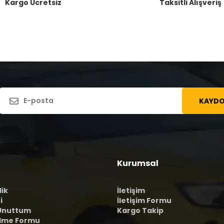
Kargo Ücretsiz
Taksitli Alışveriş
KAYDO
Kurumsal
lik
İletişim
i
İletişim Formu
 Unuttum
Kargo Takip
ilme Formu