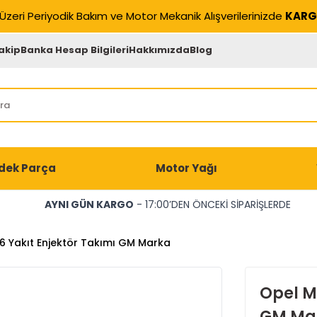
Üzeri Periyodik Bakım ve Motor Mekanik Alışverilerinizde
KARG
akip
Banka Hesap Bilgileri
Hakkımızda
Blog
dek Parça
Motor Yağı
AYNI GÜN KARGO
- 17:00’DEN ÖNCEKİ SİPARİŞLERDE
.6 Yakıt Enjektör Takımı GM Marka
Opel Me
GM Ma