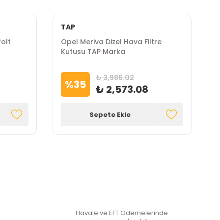
TAP
olt
Opel Meriva Dizel Hava Filtre
a
Kutusu TAP Marka
₺ 3,986.02
%
35
₺ 2,573.08
Sepete Ekle
Havale ve EFT Ödemelerinde