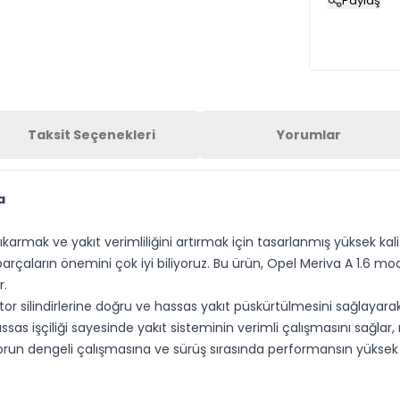
Paylaş
Taksit Seçenekleri
Yorumlar
a
mak ve yakıt verimliliğini artırmak için tasarlanmış yüksek kalit
ı parçaların önemini çok iyi biliyoruz. Bu ürün, Opel Meriva A 1.6 m
r.
tor silindirlerine doğru ve hassas yakıt püskürtülmesini sağlaya
as işçiliği sayesinde yakıt sisteminin verimli çalışmasını sağlar
otorun dengeli çalışmasına ve sürüş sırasında performansın yüksek