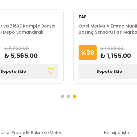
FAE
riva Z16XE Komple Benzin
Opel Meriva A Emme Manif
ı Depo Şamandıralı
Basınç Sensörü Fae Mark
Marka
₺ 7,700.00
₺ 1,650.00
%
30
₺ 5,565.00
₺ 1,155.00
Sepete Ekle
Sepete Ekle
 Üzeri Preiyodik Bakım ve Motor
Her siparişte