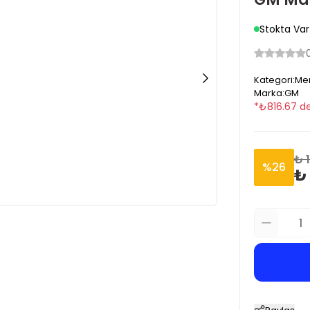
Stokta Var
Kategori
:
Mer
Marka
:
GM
*
₺
816.67
de
₺ 
%
26
₺