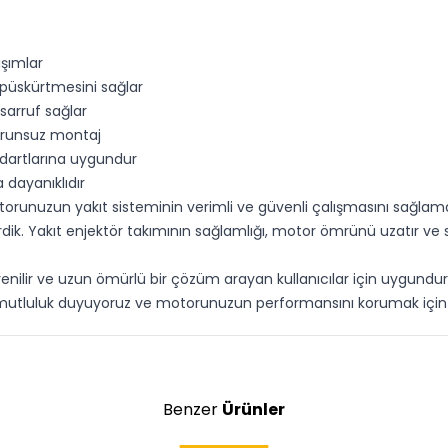
şımlar
t püskürtmesini sağlar
sarruf sağlar
sorunsuz montaj
ndartlarına uygundur
 dayanıklıdır
runuzun yakıt sisteminin verimli ve güvenli çalışmasını sağlamak i
irdik. Yakıt enjektör takımının sağlamlığı, motor ömrünü uzatır v
nilir ve uzun ömürlü bir çözüm arayan kullanıcılar için uygundur. 
 mutluluk duyuyoruz ve motorunuzun performansını korumak için b
Benzer
Ürünler