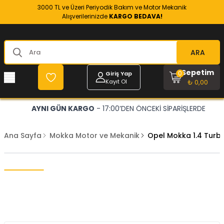
3000 TL ve Üzeri Periyodik Bakım ve Motor Mekanik
Alışverilerinizde
KARGO BEDAVA!
ARA
Sepetim
0
Giriş Yap
Kayıt Ol
₺ 0,00
AYNI GÜN KARGO
- 17:00’DEN ÖNCEKİ SİPARİŞLERDE
Ana Sayfa
Mokka Motor ve Mekanik
Opel Mokka 1.4 Turb