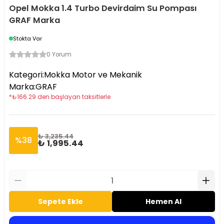
Opel Mokka 1.4 Turbo Devirdaim Su Pompası
GRAF Marka
Stokta Var
0 Yorum
Kategori
:
Mokka Motor ve Mekanik
Marka
:
GRAF
*
₺
166.29
den başlayan taksitlerle
₺ 3,235.44
%
38
₺ 1,995.44
Sepete Ekle
Hemen Al