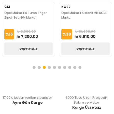
GM
KORE
Opel Mokka 1.4 Turbo Triger
Opel Mokka 1.6 Krank Mili KORE
Zincir Seti GM Marka
Marka
₺ 8,500.00
₺ 10,450.00
%
15
%
38
₺ 7,200.00
₺ 6,510.00
Sepete Ekle
Sepete Ekle
17:00’e kadar verilen siparişler
3000 TL ve Üzeri Preiyodik
Aynı Gün Kargo
Bakım ve Motor
Kargo Ücretsiz