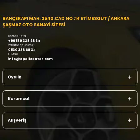
BAHÇEKAPI MAH. 2540.CAD NO :14 ETİMESGUT / ANKARA
ŞAŞMAZ OTO SANAYİ SİTESİ
Destek Hattı
+90530 338 68 34
Whatsapp Destek
0530 338 68 34
E-Mail
info@opellcenter.com
Üyelik
Kurumsal
Alışveriş