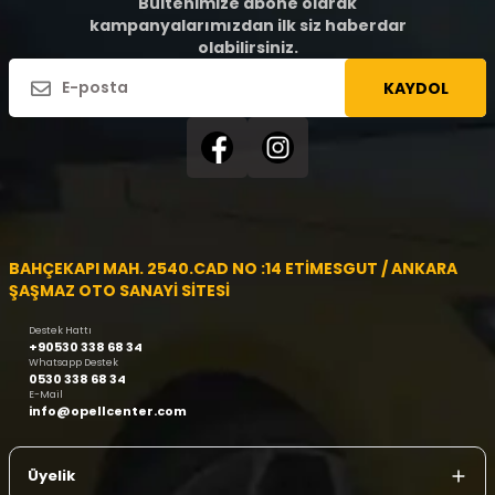
Bültenimize abone olarak
kampanyalarımızdan ilk siz haberdar
olabilirsiniz.
KAYDOL
BAHÇEKAPI MAH. 2540.CAD NO :14 ETİMESGUT / ANKARA
ŞAŞMAZ OTO SANAYİ SİTESİ
Destek Hattı
+90530 338 68 34
Whatsapp Destek
0530 338 68 34
E-Mail
info@opellcenter.com
Üyelik