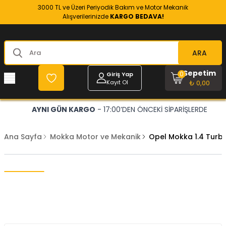
3000 TL ve Üzeri Periyodik Bakım ve Motor Mekanik
Alışverilerinizde
KARGO BEDAVA!
ARA
Sepetim
0
Giriş Yap
Kayıt Ol
₺ 0,00
AYNI GÜN KARGO
- 17:00’DEN ÖNCEKİ SİPARİŞLERDE
Ana Sayfa
Mokka Motor ve Mekanik
Opel Mokka 1.4 Tur