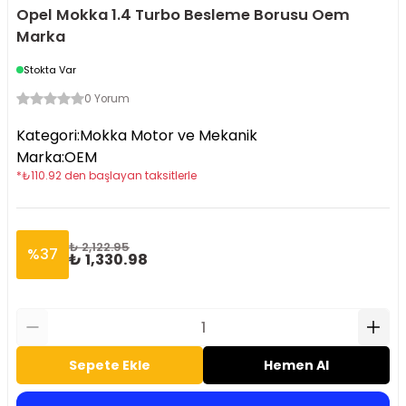
Opel Mokka 1.4 Turbo Besleme Borusu Oem
Marka
Stokta Var
0 Yorum
Kategori
:
Mokka Motor ve Mekanik
Marka
:
OEM
*
₺
110.92
den başlayan taksitlerle
₺ 2,122.95
%
37
₺ 1,330.98
Sepete Ekle
Hemen Al