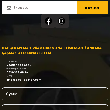
KAYDOL
BAHÇEKAPI MAH. 2540.CAD NO :14 ETİMESGUT / ANKARA
ŞAŞMAZ OTO SANAYİ SİTESİ
Destek Hattı
+90530 338 68 34
Whatsapp Destek
0530 338 68 34
E-Mail
info@opellcenter.com
Üyelik