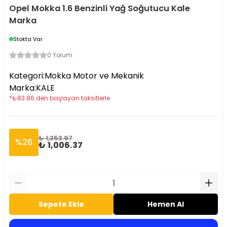
Opel Mokka 1.6 Benzinli Yağ Soğutucu Kale
Marka
Stokta Var
0 Yorum
Kategori
:
Mokka Motor ve Mekanik
Marka
:
KALE
*
₺
83.86
den başlayan taksitlerle
₺ 1,353.97
%
26
₺ 1,006.37
Sepete Ekle
Hemen Al