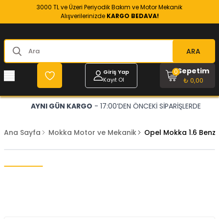
3000 TL ve Üzeri Periyodik Bakım ve Motor Mekanik
Alışverilerinizde
KARGO BEDAVA!
ARA
Sepetim
0
Giriş Yap
Kayıt Ol
₺ 0,00
AYNI GÜN KARGO
- 17:00’DEN ÖNCEKİ SİPARİŞLERDE
Ana Sayfa
Mokka Motor ve Mekanik
Opel Mokka 1.6 Benzi