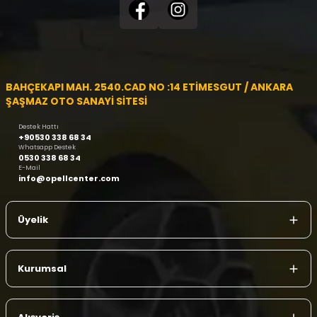
BAHÇEKAPI MAH. 2540.CAD NO :14 ETİMESGUT / ANKARA
ŞAŞMAZ OTO SANAYİ SİTESİ
Destek Hattı
+90530 338 68 34
Whatsapp Destek
0530 338 68 34
E-Mail
info@opellcenter.com
Üyelik
Kurumsal