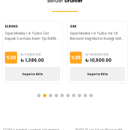
Benzer
Ürünler
ELRING
GM
Opel Mokka 1.4 Turbo Üst
Opel Mokka 1.4 Turbo Ve 1.6
Kapak Contası Kalın Tip ELRİNG
Benzinli Sağ Motor Kulağı GM
Marka
Marka
₺ 1,980.00
₺ 14,500.00
%
30
%
28
₺ 1,386.00
₺ 10,500.00
Sepete Ekle
Sepete Ekle
17:00’e kadar verilen siparişler
3000 TL ve Üzeri Preiyodik