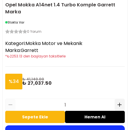
Opel Mokka A14net 1.4 Turbo Komple Garrett
Marka
Stokta Var
0 Yorum
Kategori
:
Mokka Motor ve Mekanik
Marka
:
Garrett
*
₺
2253.13
den başlayan taksitlerle
₺ 41,140.00
%
34
₺ 27,037.50
Sepete Ekle
Hemen Al