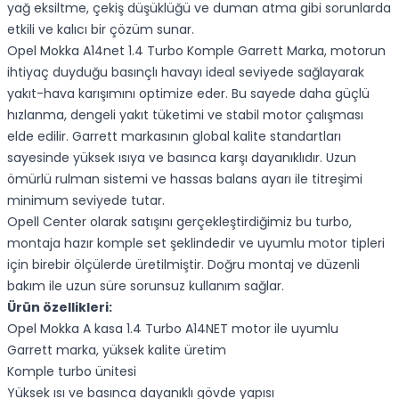
yağ eksiltme, çekiş düşüklüğü ve duman atma gibi sorunlarda
etkili ve kalıcı bir çözüm sunar.
Opel Mokka A14net 1.4 Turbo Komple Garrett Marka, motorun
ihtiyaç duyduğu basınçlı havayı ideal seviyede sağlayarak
yakıt-hava karışımını optimize eder. Bu sayede daha güçlü
hızlanma, dengeli yakıt tüketimi ve stabil motor çalışması
elde edilir. Garrett markasının global kalite standartları
sayesinde yüksek ısıya ve basınca karşı dayanıklıdır. Uzun
ömürlü rulman sistemi ve hassas balans ayarı ile titreşimi
minimum seviyede tutar.
Opell Center olarak satışını gerçekleştirdiğimiz bu turbo,
montaja hazır komple set şeklindedir ve uyumlu motor tipleri
için birebir ölçülerde üretilmiştir. Doğru montaj ve düzenli
bakım ile uzun süre sorunsuz kullanım sağlar.
Ürün özellikleri:
Opel Mokka A kasa 1.4 Turbo A14NET motor ile uyumlu
Garrett marka, yüksek kalite üretim
Komple turbo ünitesi
Yüksek ısı ve basınca dayanıklı gövde yapısı