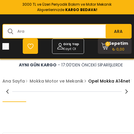
3000 TL ve Üzeri Periyodik Bakım ve Motor Mekanik
Alışverilerinizde
KARGO BEDAVA!
ARA
Sepetim
0
Giriş Yap
Kayıt Ol
₺ 0,00
AYNI GÜN KARGO
- 17:00’DEN ÖNCEKİ SİPARİŞLERDE
Ana Sayfa
Mokka Motor ve Mekanik
Opel Mokka A14net 1