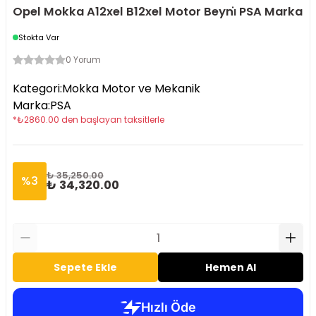
Opel Mokka A12xel B12xel Motor Beyni̇ PSA Marka
Stokta Var
0 Yorum
Kategori
:
Mokka Motor ve Mekanik
Marka
:
PSA
*
₺
2860.00
den başlayan taksitlerle
₺ 35,250.00
%
3
₺ 34,320.00
Sepete Ekle
Hemen Al