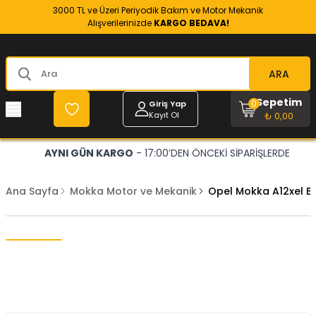
3000 TL ve Üzeri Periyodik Bakım ve Motor Mekanik
Alışverilerinizde
KARGO BEDAVA!
ARA
Sepetim
0
Giriş Yap
Kayıt Ol
₺ 0,00
AYNI GÜN KARGO
- 17:00’DEN ÖNCEKİ SİPARİŞLERDE
Ana Sayfa
Mokka Motor ve Mekanik
Opel Mokka A12xel B1