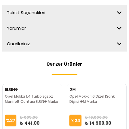
Taksit Seçenekleri
Yorumlar
Önerileriniz
Benzer
Ürünler
ELRING
GM
Opel Mokka 1.4 Turbo Egzoz
Opel Mokka 1.6 Dizel Krank
Manifolt Contası ELRİNG Marka
Dişlisi GM Marka
₺ 605.00
₺ 19,000.00
%
27
%
24
₺ 441.00
₺ 14,500.00