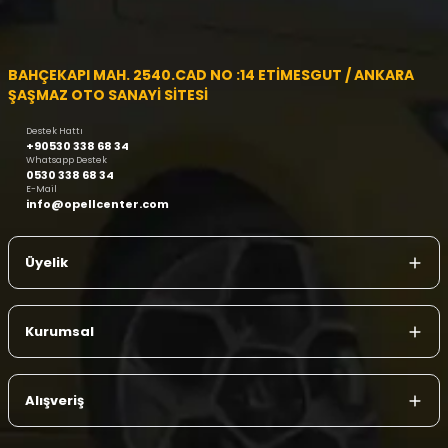
BAHÇEKAPI MAH. 2540.CAD NO :14 ETİMESGUT / ANKARA
ŞAŞMAZ OTO SANAYİ SİTESİ
Destek Hattı
+90530 338 68 34
Whatsapp Destek
0530 338 68 34
E-Mail
info@opellcenter.com
Üyelik
Kurumsal
Alışveriş