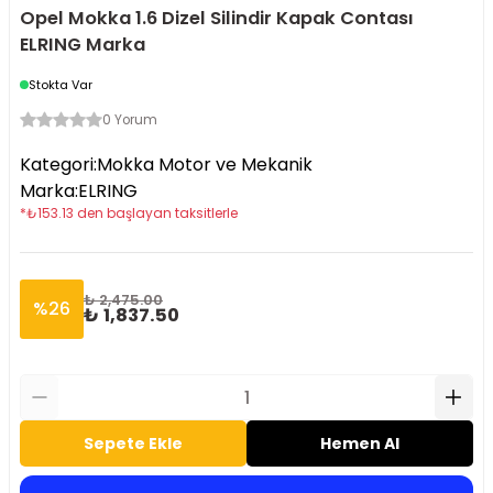
Opel Mokka 1.6 Dizel Silindir Kapak Contası
ELRING Marka
Stokta Var
0 Yorum
Kategori
:
Mokka Motor ve Mekanik
Marka
:
ELRING
*
₺
153.13
den başlayan taksitlerle
₺ 2,475.00
%
26
₺ 1,837.50
Sepete Ekle
Hemen Al