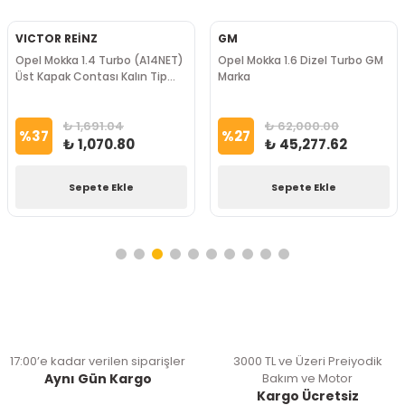
VICTOR REİNZ
GM
Opel Mokka 1.4 Turbo (A14NET)
Opel Mokka 1.6 Dizel Turbo GM
Üst Kapak Contası Kalın Tip
Marka
Victor Reinz Marka
₺ 1,691.04
₺ 62,000.00
%
37
%
27
₺ 1,070.80
₺ 45,277.62
Sepete Ekle
Sepete Ekle
17:00’e kadar verilen siparişler
3000 TL ve Üzeri Preiyodik
Aynı Gün Kargo
Bakım ve Motor
Kargo Ücretsiz