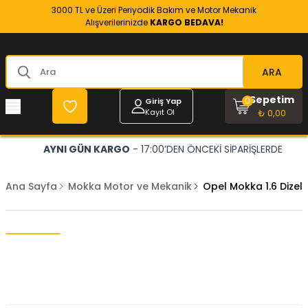
3000 TL ve Üzeri Periyodik Bakım ve Motor Mekanik
Alışverilerinizde
KARGO BEDAVA!
ARA
Sepetim
0
Giriş Yap
Kayıt Ol
₺ 0,00
AYNI GÜN KARGO
- 17:00’DEN ÖNCEKİ SİPARİŞLERDE
Ana Sayfa
Mokka Motor ve Mekanik
Opel Mokka 1.6 Dizel